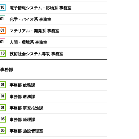
 10
電子情報システム・応物系 事務室
 01
化学・バイオ系 事務室
 01
マテリアル・開発系 事務室
 01
人間・環境系 事務室
 10
技術社会システム専攻 事務室
事務部
 01
事務部 総務課
 01
事務部 教務課
 01
事務部 研究推進課
 05
事務部 経理課
 05
事務部 施設管理室