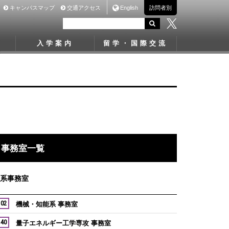
キャンパスマップ
交通アクセス
English
訪問者別
入学案内
留学・国際交流
事務室一覧
系事務室
 02
機械・知能系 事務室
 40
量子エネルギー工学専攻 事務室