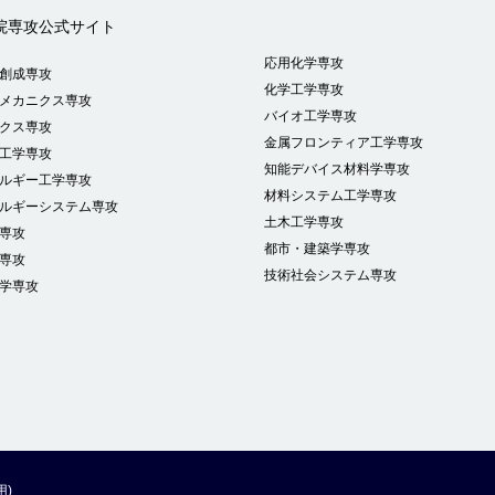
院専攻公式サイト
応用化学専攻
創成専攻
化学工学専攻
メカニクス専攻
バイオ工学専攻
クス専攻
金属フロンティア工学専攻
工学専攻
知能デバイス材料学専攻
ルギー工学専攻
材料システム工学専攻
ルギーシステム専攻
土木工学専攻
専攻
都市・建築学専攻
専攻
技術社会システム専攻
学専攻
)