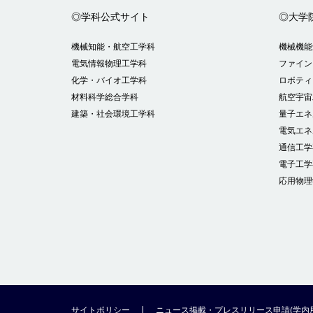
◎学科公式サイト
◎大学
機械知能・航空工学科
機械機能
電気情報物理工学科
ファイン
化学・バイオ工学科
ロボティ
材料科学総合学科
航空宇宙
建築・社会環境工学科
量子エネ
電気エネ
通信工学
電子工学
応用物理
サイトポリシー
ニュース掲載・プレスリリース申請(学内用