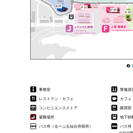
事務室
警備員
レストラン・カフェ
カフェ
コンビニエンスストア
購買部
避難場所
地下鉄
バス停（るーぷる仙台停留所）
バス停
※仙台