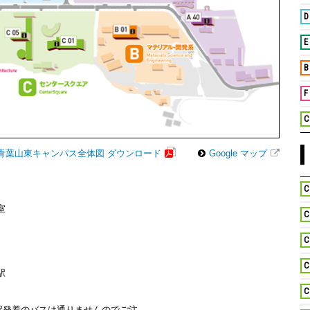
D
E
B
F
C
青葉山東キャンパス全体図 ダウンロード
Google マップ
C
室
C
C
C
駅
C
駅発着のバスは通りませんのでご注