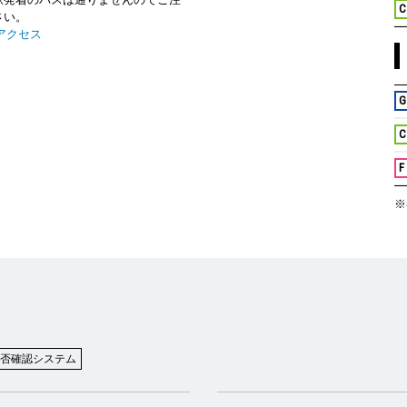
C
さい。
アクセス
G
C
F
※
否確認システム