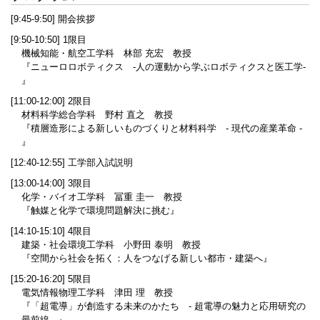
[9:45-9:50] 開会挨拶
[9:50-10:50] 1限目
機械知能・航空工学科 林部 充宏 教授
『ニューロロボティクス ‐人の運動から学ぶロボティクスと医工学‐
』
[11:00-12:00] 2限目
材料科学総合学科 野村 直之 教授
『積層造形による新しいものづくりと材料科学 - 現代の産業革命 -
』
[12:40-12:55] 工学部入試説明
[13:00-14:00] 3限目
化学・バイオ工学科 冨重 圭一 教授
『触媒と化学で環境問題解決に挑む』
[14:10-15:10] 4限目
建築・社会環境工学科 小野田 泰明 教授
『空間から社会を拓く：人をつなげる新しい都市・建築へ』
[15:20-16:20] 5限目
電気情報物理工学科 津田 理 教授
『「超電導」が創造する未来のかたち - 超電導の魅力と応用研究の
最前線 - 』