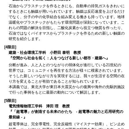
石油からプラスチックを作るときにも、自動車の排気ガスをきれいに
するときにも触媒が用いられています。触媒は反応速度を上げるだけ
でなく、分子の中の化学結合を組み変える働きも持っています。地球
温暖化やプラスチックがもたらす環境問題が深刻になっています。こ
れらの問題の解決を目指し、二酸化炭素から役立つ物質を作ったり、
石油ではなくバイオマスからプラスチックを作るための新しい触媒の
研究を紹介します。
[4限目]
建築・社会環境工学科 小野田 泰明 教授
『空間から社会を拓く：人をつなげる新しい都市・建築へ』
分断が進み、人と人とのつながりの弱体化が進行している21世紀の
世界では、コミュニティを再生する方法が様々に模索されています。
そうした新しいつながり方を実現するには、我々が生活する空間の在
り方を変えることが有効であることが知られています。
本講義では、東北大学が東日本大震災からの復興や海外の先駆的施設
で行った事例をもとに最新の動向について解説します。
[5限目]
電気情報物理工学科 津田 理 教授
『「超電導」が創造する未来のかたち - 超電導の魅力と応用研究の
最前線 - 』
超電導体は、完全導電性、完全反磁性（マイスナー効果）、ピン止め