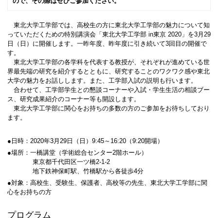
ので、その際はぜひご参加ください。
東北大学工学部では、高校生の方に東北大学工学部の魅力について知
っていただくための特別講演会「東北大学工学部 in東京 2020」を3月29
日（日）に開催します。一昨年度、昨年度に引き続いて3回目の開催で
す。
東北大学工学部の各学科を代表する教授が、それぞれが進めている世
界最先端の研究を紹介するとともに、研究することのワクワク感や東北
大学の魅力をお話しします。また、工学部入試の説明も行います。
合わせて、工学部学生との懇談コーナーや入試・学生生活の相談ブー
ス、研究成果紹介のコーナー等も開設します。
東北大学工学部に関心をお持ちの多数の方のご参加をお待ちしており
ます。
●日時：2020年3月29日（日）9:45～16:20（9:20開場）
●場所：一橋講堂（学術総合センター2階ホール）
東京都千代田区一ツ橋2-1-2
地下鉄神保町駅、竹橋駅から各徒歩4分
●対象：高校生、受験生、保護者、高校等の先生、東北大学工学部に関
心をお持ちの方
プログラム