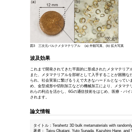
図3 三次元バルクメタマテリアル (a) 外観写真、(b) 拡大写真
波及効果
これまで開発されてきた平面的に形成されたメタマテリア
また、メタマテリアルを部材として入手することが困難な
られ、社会実装に繋げるうえで大きなハードルとなってい
め、金型成形や切削加工などの機械加工により、メタマテ
れらの利点を活かし、6Gの通信技術をはじめ、医療・バ
されます。
論文情報
タイトル：Terahertz 3D bulk metamaterials with randomly di
著者： Taiyu Okatani, Yuto Sunada, Kazuhiro Hane, and 