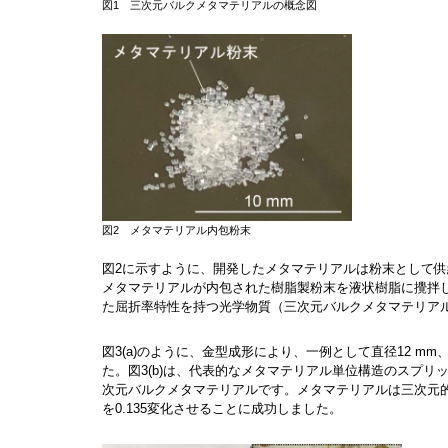
図1 三次元バルクメタマテリアルの概念図
図2 メタマテリアル内包粉末
図2に示すように、開発したメタマテリアルは粉末として供
メタマテリアルが内包された樹脂製粉末を液状樹脂に攪拌
た屈折率特性を持つ光学物質（三次元バルクメタマテリア
図3(a)のように、金型成形により、一例として直径12 m
た。図3(b)は、代表的なメタマテリアル単位構造のスプリッ
次元バルクメタマテリアルです。メタマテリアルは三次元的に
を0.135変化させることに成功しました。