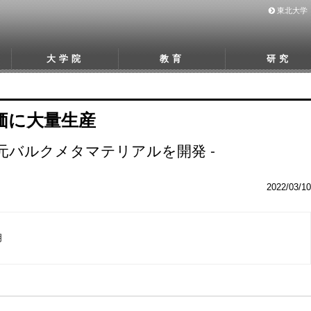
東北大学
大学院
教育
研究
価に大量生産
次元バルクメタマテリアルを開発 -
2022/03/10
明