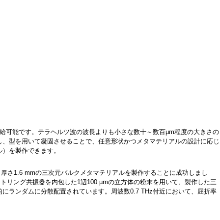
給可能です。テラヘルツ波の波長よりも小さな数十～数百μm程度の大きさの
し、型を用いて凝固させることで、任意形状かつメタマテリアルの設計に応じ
ル）を製作できます。
m、厚さ1.6 mmの三次元バルクメタマテリアルを製作することに成功しまし
トリング共振器を内包した1辺100 µmの立方体の粉末を用いて、製作した三
ランダムに分散配置されています。周波数0.7 THz付近において、屈折率