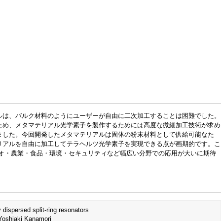
ルは、バルク材料のようにユーザーが自由に二次加工することは困難でした。
ため、メタマテリアル光学素子を製作するためには高度な微細加工技術が求め
ました。今回開発したメタマテリアルは固体の粉末材料として供給可能なた
リアルを自由に加工してテラヘルツ光学素子を実現できる点が画期的です。こ
イオ・農業・食品・環境・セキュリティなど幅広い分野での応用が大いに期待
spersed split-ring resonators
Yoshiaki Kanamori