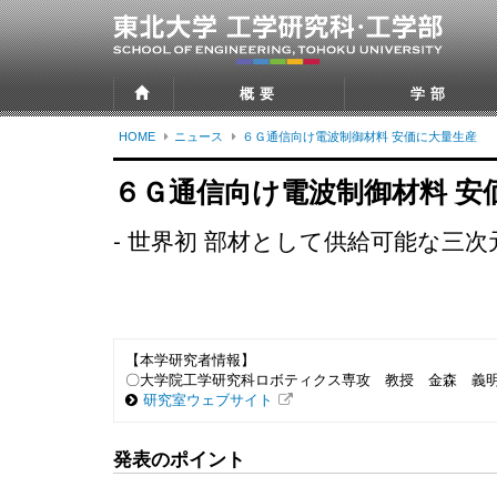
概要
学部
HOME
ニュース
６Ｇ通信向け電波制御材料 安価に大量生産
６Ｇ通信向け電波制御材料 安
- 世界初 部材として供給可能な三
【本学研究者情報】
〇大学院工学研究科ロボティクス専攻 教授 金森 義
研究室ウェブサイト
発表のポイント