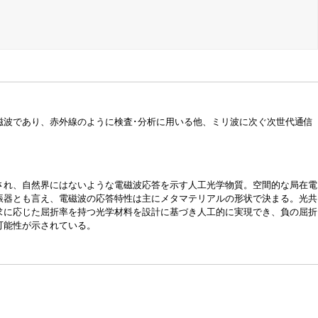
磁波であり、赤外線のように検査･分析に用いる他、ミリ波に次ぐ次世代通信
され、自然界にはないような電磁波応答を示す人工光学物質。空間的な局在電
振器とも言え、電磁波の応答特性は主にメタマテリアルの形状で決まる。光共
求に応じた屈折率を持つ光学材料を設計に基づき人工的に実現でき、負の屈折
可能性が示されている。