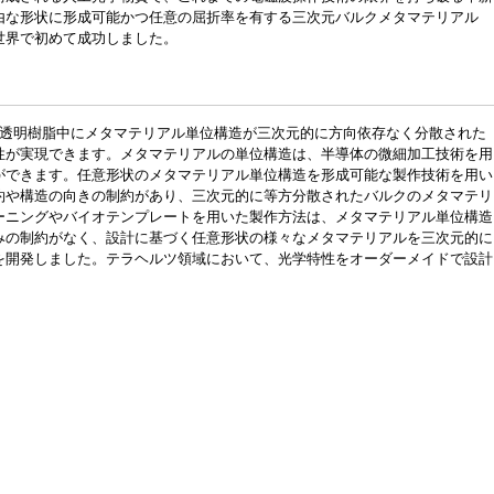
由な形状に形成可能かつ任意の屈折率を有する三次元バルクメタマテリアル
世界で初めて成功しました。
。透明樹脂中にメタマテリアル単位構造が三次元的に方向依存なく分散された
性が実現できます。メタマテリアルの単位構造は、半導体の微細加工技術を用
ができます。任意形状のメタマテリアル単位構造を形成可能な製作技術を用い
約や構造の向きの制約があり、三次元的に等方分散されたバルクのメタマテリ
ーニングやバイオテンプレートを用いた製作方法は、メタマテリアル単位構造
みの制約がなく、設計に基づく任意形状の様々なメタマテリアルを三次元的に
を開発しました。テラヘルツ領域において、光学特性をオーダーメイドで設計
。