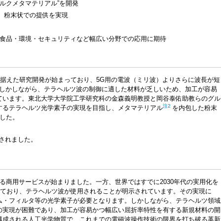
ルクメタマテリアル”を開発
、粉末状での提供を実現
・食品・環境・セキュリティなど幅広い分野での応用に期待
見据えた研究開発が始まっており、5G用の電波（ミリ波）よりさらに波長が短
しかしながら、テラヘルツ波の制御に適した材料が乏しいため、加工が容易
ています。東北大学大学院工学研究科の金森義明教授と岡谷泰佑助教らのグル
注2
するテラヘルツ光学素子の実現を目指し、
メタマテリアル
を内包した粉末
した。
掲載されました。
による商用サービスが始まりました。一方、世界ではすでに2030年代の実用化を
っており、テラヘルツ波が使用されることが明示されています。その実現に
ム・フィルタ等の光学素子が必要となります。しかしながら、テラヘルツ領域
の実現が困難であり、加工が容易かつ幅広い屈折率特性を有する新規材料の開
構成される人工光学物質で、これまでの電磁波操作技術の限界を打ち破る革新