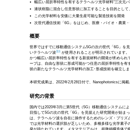
幅広い屈折率特性を有するテラヘルツ光学材料“三次元バ
液状樹脂に混合し任意形状に加工することを目的として
この光学材料を安価に大量生産可能な製造技術を開発
次世代通信技術「6G」をはじめ、医療・バイオ・農業
概要
世界ではすでに移動通信システム5Gの次の世代「6G」を
注1
い
テラヘルツ波
が使用されることが明示されています。
かつ幅広い屈折率特性を有する新規材料の開発が求められ
ープは、自由な形状に形成可能かつ任意の屈折率特性を有
状の新たなテラヘルツ光学材料の加工･形成技術を確立しま
本研究成果は、2022年2月28日付で、Nanophotonicsに
研究の背景
国内では2020年3月に第5世代（5G）移動通信システム
目指して5Gの次の世代「6G」を見据えた研究開発が始ま
は、テラヘルツ波を自在に操作するためのレンズ・プリズ
では光学材料の選択肢が乏しいため、多種多様な光学素子
発が待たれています。メタマテリアルは、超微細構造体で