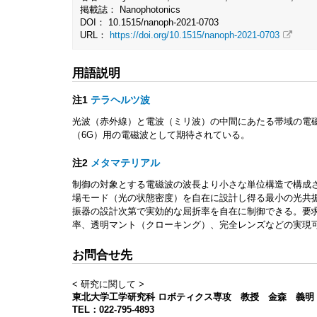
掲載誌： Nanophotonics
DOI： 10.1515/nanoph-2021-0703
URL：
https://doi.org/10.1515/nanoph-2021-0703
用語説明
注1
テラヘルツ波
光波（赤外線）と電波（ミリ波）の中間にあたる帯域の電
（6G）用の電磁波として期待されている。
注2
メタマテリアル
制御の対象とする電磁波の波長より小さな単位構造で構成
場モード（光の状態密度）を自在に設計し得る最小の光共
振器の設計次第で実効的な屈折率を自在に制御できる。要
率、透明マント（クローキング）、完全レンズなどの実現
お問合せ先
< 研究に関して >
東北大学工学研究科 ロボティクス専攻 教授 金森 義明
TEL：022-795-4893