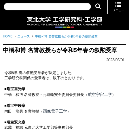
メニュー
HOME
ニュース
中橋和博 名誉教授らが令和5年春の叙勲受章
中橋和博 名誉教授らが令和5年春の叙勲受章
2023/05/01
令和5年 春の叙勲受章者が決定しました。
工学研究科関係の受章者は、以下のとおりです。
■瑞宝重光章
航空宇宙工学
中橋 和博 名誉教授・元運輸安全委員会委員長（
）
■瑞宝中綬章
画像電子工学
内田 龍男 名誉教授（
）
■瑞宝双光章
武藏 福志 元東北大学工学部等事務部長