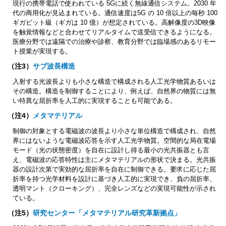
現行の携帯電話で使われている 5Gに続く無線通信システム。2030 年
代の商用化が見込まれている。通信速度は5G の 10 倍以上の毎秒 100
ギガビット級（ギガは 10 億）が想定されている。高解像度の3D映像
を触覚情報などと合わせてリアルタイムで送受信できるようになる。
医療分野では遠隔での治療や診察、教育分野では臨場感のあるリモー
ト授業が実現する。
（注3）
サブ波長構造
入射する光波長よりも小さな構造で構成される人工光学物質あるいは
その構造。構造を制御することにより、例えば、自然界の物質には無
い特異な屈折率を人工的に実現することも可能である。
（注4）
メタマテリアル
制御の対象とする電磁波の波長より小さな単位構造で構成され、自然
界にはないような電磁波応答を示す人工光学物質。空間的な局在電場
モード（光の状態密度）を自在に設計し得る最小の光共振器とも言
え、電磁波の応答特性は主にメタマテリアルの形状で決まる。光共振
器の設計次第で実効的な屈折率を自在に制御できる。要求に応じた屈
折率を持つ光学材料を設計に基づき人工的に実現でき、負の屈折率、
透明マント（クローキング）、完全レンズなどの実現可能性が示され
ている。
（注5）
研究センター「メタマテリアル研究革新拠点」