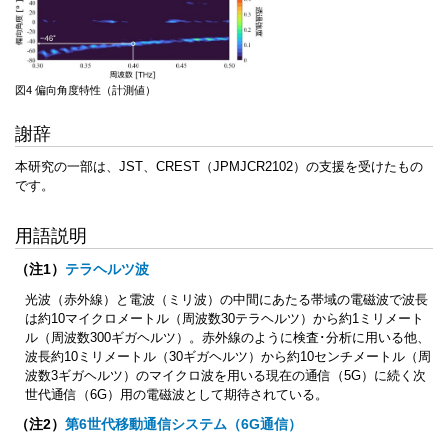
図4 偏向角度特性（計測値）
謝辞
本研究の一部は、JST、CREST（JPMJCR2102）の支援を受けたもの
です。
用語説明
（注1）
テラヘルツ波
光波（赤外線）と電波（ミリ波）の中間にあたる帯域の電磁波で波長
は約10マイクロメートル（周波数30テラヘルツ）から約1ミリメート
ル（周波数300ギガヘルツ）。赤外線のように検査･分析に用いる他、
波長約10ミリメートル（30ギガヘルツ）から約10センチメートル（周
波数3ギガヘルツ）のマイクロ波を用いる現在の通信（5G）に続く次
世代通信（6G）用の電磁波として期待されている。
（注2）
第6世代移動通信システム（6G通信）