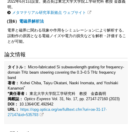
2022年6月1日設置。拠点長は東北大学大学院工学研究科 教授 金森義
明。
メタマテリアル研究革新拠点 ウェブサイト
（注6）
電磁界解析法
電界と磁界に関わる現象や作用をシミュレーションにより解析する。
誤動作の原因となる電磁ノイズや電力の損失などを解析・評価するこ
とが可能。
論文情報
タイトル：
Micro-fabricated Si subwavelength grating for frequency-
domain THz beam steering covering the 0.3–0.5 THz frequency
band
著者：
Kohei Chiba, Taiyu Okatani, Naoki Inomata, and Yoshiaki
*
Kanamori
*責任著者：
東北大学大学院工学研究科 教授 金森義明
掲載誌：
Optics Express
Vol. 31, No. 17, pp. 27147-27160 (2023)
DOI：
10.1364/OE.492942
URL：
https://opg.optica.org/oe/fulltext.cfm?uri=oe-31-17-
27147&id=535793