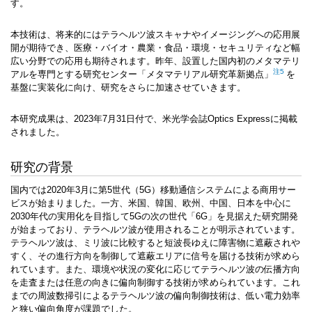
す。
本技術は、将来的にはテラヘルツ波スキャナやイメージングへの応用展
開が期待でき、医療・バイオ・農業・食品・環境・セキュリティなど幅
広い分野での応用も期待されます。昨年、設置した国内初のメタマテリ
注5
アルを専門とする
研究センター「メタマテリアル研究革新拠点」
を
基盤に実装化に向け、研究をさらに加速させていきます。
本研究成果は、2023年7月31日付で、米光学会誌Optics Expressに掲載
されました。
研究の背景
国内では2020年3月に第5世代（5G）移動通信システムによる商用サー
ビスが始まりました。一方、米国、韓国、欧州、中国、日本を中心に
2030年代の実用化を目指して5Gの次の世代「6G」を見据えた研究開発
が始まっており、テラヘルツ波が使用されることが明示されています。
テラヘルツ波は、ミリ波に比較すると短波長ゆえに障害物に遮蔽されや
すく、その進行方向を制御して遮蔽エリアに信号を届ける技術が求めら
れています。また、環境や状況の変化に応じてテラヘルツ波の伝播方向
を走査または任意の向きに偏向制御する技術が求められています。これ
までの周波数掃引によるテラヘルツ波の偏向制御技術は、低い電力効率
と狭い偏向角度が課題でした。