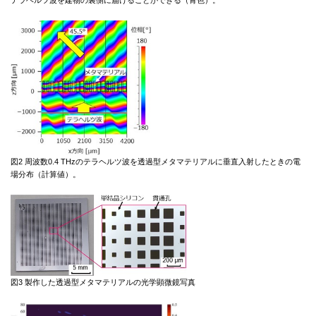
テラヘルツ波を建物の裏側に届けることができる（青色）。
図2 周波数0.4 THzのテラヘルツ波を透過型メタマテリアルに垂直入射したときの電
場分布（計算値）。
図3 製作した透過型メタマテリアルの光学顕微鏡写真