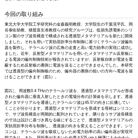
今回の取り組み
東北大学大学院工学研究科の金森義明教授、大学院生の千葉滉平氏、岡
谷泰佑助教、猪股直生准教授らの研究グループは、低損失誘電体のシリ
コン製のサブ波長構造で構成される透過型メタマテリアルを新たに開発
しました。それを用いて実効屈折率分布制御に基づくテラヘルツ波偏向
器を製作し、テラヘルツ波の広角の走査と高い電力効率の実現に成功し
ました。近年、反射型メタマテリアルを用いたメタマテリアル反射板に
よる電波の偏向制御技術が報告されていますが、反射板自体が電波を遮
蔽するため反射板の裏側に電波を送ることができませんでした。本研究
では透過型の偏向制御板のため、偏向器の裏側の狙いの方向へ電波を届
けることができます（図1）。
図2に、周波数0.4 THzのテラヘルツ波を、透過型メタマテリアルが形成
された偏向器に垂直入射したときの電場分布の計算値を示します。透過
型メタマテリアルを通過したテラヘルツ波は45.5°の向きに伝播してい
くことが分かります。透過型メタマテリアルを形成する母材はシリコン
で、サブ波長構造が周期的に配列されています。隣り合うサブ波長構造
の寸法は設計に基づき異なる値にすることで、透過型メタマテリアルの
実効屈折率分布を制御し、透過波の向きを変えることができます。シリ
コンは、テラヘルツ波を吸収しないため電力効率の高い偏向器が実現可
能であり、また、屈折率が大きいため厚さ525 μmと極薄にもかかわら