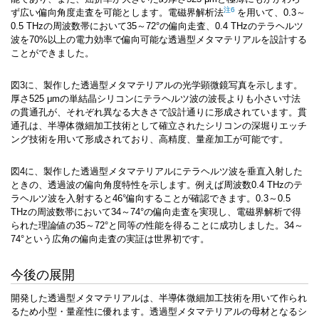
注6
ず広い偏向角度走査を可能とします。
電磁界解析法
を用いて、0.3～
0.5 THzの周波数帯において35～72°の偏向走査、0.4 THzのテラヘルツ
波を70%以上の電力効率で偏向可能な透過型メタマテリアルを設計する
ことができました。
図3に、製作した透過型メタマテリアルの光学顕微鏡写真を示します。
厚さ525 μmの単結晶シリコンにテラヘルツ波の波長よりも小さい寸法
の貫通孔が、それぞれ異なる大きさで設計通りに形成されています。貫
通孔は、半導体微細加工技術として確立されたシリコンの深堀りエッチ
ング技術を用いて形成されており、高精度、量産加工が可能です。
図4に、製作した透過型メタマテリアルにテラヘルツ波を垂直入射した
ときの、透過波の偏向角度特性を示します。例えば周波数0.4 THzのテ
ラヘルツ波を入射すると46°偏向することが確認できます。0.3～0.5
THzの周波数帯において34～74°の偏向走査を実現し、電磁界解析で得
られた理論値の35～72°と同等の性能を得ることに成功しました。34～
74°という広角の偏向走査の実証は世界初です。
今後の展開
開発した透過型メタマテリアルは、半導体微細加工技術を用いて作られ
るため小型・量産性に優れます。透過型メタマテリアルの母材となるシ