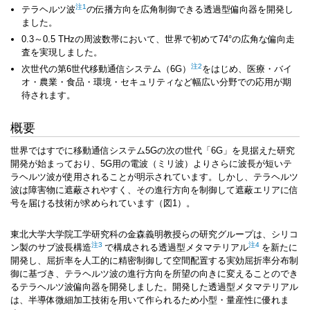
注1
テラヘルツ波
の伝播方向を広角制御できる透過型偏向器を開発し
ました。
0.3～0.5 THzの周波数帯において、世界で初めて74°の広角な偏向走
査を実現しました。
注2
次世代の
第6世代移動通信システム（6G）
をはじめ、医療・バイ
オ・農業・食品・環境・セキュリティなど幅広い分野での応用が期
待されます。
概要
世界ではすでに移動通信システム5Gの次の世代「6G」を見据えた研究
開発が始まっており、5G用の電波（ミリ波）よりさらに波長が短いテ
ラヘルツ波が使用されることが明示されています。しかし、テラヘルツ
波は障害物に遮蔽されやすく、その進行方向を制御して遮蔽エリアに信
号を届ける技術が求められています（図1）。
東北大学大学院工学研究科の金森義明教授らの研究グループは、シリコ
注3
注4
ン製の
サブ波長構造
で構成される透過型
メタマテリアル
を新たに
開発し、屈折率を人工的に精密制御して空間配置する実効屈折率分布制
御に基づき、テラヘルツ波の進行方向を所望の向きに変えることのでき
るテラヘルツ波偏向器を開発しました。開発した透過型メタマテリアル
は、半導体微細加工技術を用いて作られるため小型・量産性に優れま