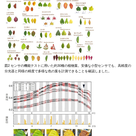
図2 センサの機能テストに用いた約30種の植物葉。安価な小型センサでも、高精度の
分光器と同様の精度で多様な色の葉を計測できることを確認しました。