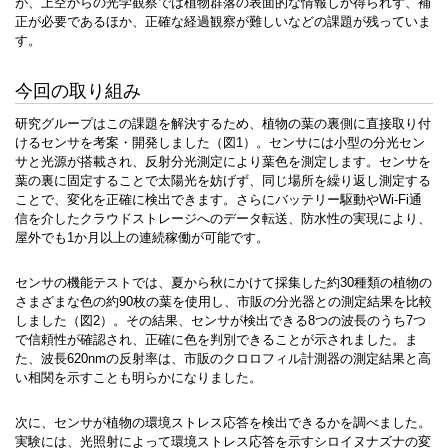
が、上空からの光学観察では植物群落の表面的な情報しか得られず、補
正が必要であるほか、正確な経過観察が難しいなどの課題が残っていま
す。
今回の取り組み
研究グループはこの課題を解決するため、植物の葉の裏側に直接取り付
けるセンサを考案・開発しました（図1）。センサには小型の分光セン
サと光源が搭載され、反射分光測定により葉色を測定します。センサを
葉の裏に固定することで太陽光を妨げず、同じ場所を繰り返し測定する
ことで、変化を正確に検出できます。さらにバッテリー駆動やWi-Fi通
信を介したクラウドストレージへのデータ転送、防水性の実現により、
屋外でも1か月以上の連続稼働が可能です。
センサの機能テストでは、夏から秋にかけて採集した約30種類の植物の
さまざまな色の約90枚の葉を使用し、市販の分光器との測定結果を比較
しました（図2）。その結果、センサが検出できる8つの波長のうち7つ
で信頼性が確認され、正確に色を判別できることが示されました。ま
た、波長620nmの反射率は、市販のクロロフィル計測器の測定結果と高
い相関を示すことも明らかになりました。
次に、センサが植物の環境ストレス応答を検出できるかを調べました。
実験には、光照射によって環境ストレス応答を示すシロイヌナズナの変