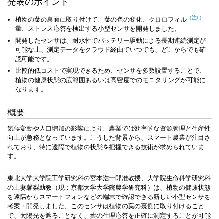
発表のポイント
（注1）
植物の葉の裏面に取り付けて、葉の色の変化、
クロロフィル
量、ストレス応答を検出する小型センサを開発しました。
開発したセンサは、耐水性でバッテリー駆動による長期連続測定が
可能な上、測定データをクラウド経由でいつでも、どこからでも確
認可能です。
比較的低コストで実現できるため、センサを多数設置することで、
植物の健康状態の広範囲あるいは高密度でのモニタリングが可能に
なります。
概要
気候変動や人口増加の影響により、農業では効率的な資源管理と生産性
向上が急務となっています。こうした背景から、スマート農業が注目さ
れており、特に遠隔で植物の状態を把握できる技術が求められていま
す。
東北大学大学院工学研究科の宮本浩一郎准教授、大学院生命科学研究科
の上妻馨梨助教（現：京都大学大学院農学研究科）は、植物の健康状態
を遠隔からスマートフォンなどの端末で確認できる新しい小型センサを
考案・開発しました。このセンサは植物の葉の裏側に取り付けること
で、太陽光を遮ることなく、葉の生理応答を正確に測定することが可能