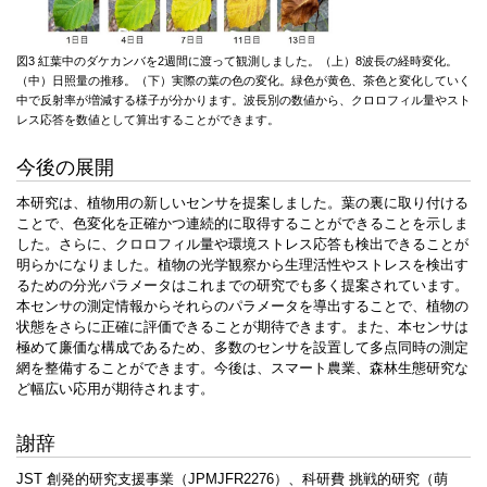
図3 紅葉中のダケカンバを2週間に渡って観測しました。（上）8波長の経時変化。
（中）日照量の推移。（下）実際の葉の色の変化。緑色が黄色、茶色と変化していく
中で反射率が増減する様子が分かります。波長別の数値から、クロロフィル量やスト
レス応答を数値として算出することができます。
今後の展開
本研究は、植物用の新しいセンサを提案しました。葉の裏に取り付ける
ことで、色変化を正確かつ連続的に取得することができることを示しま
した。さらに、クロロフィル量や環境ストレス応答も検出できることが
明らかになりました。植物の光学観察から生理活性やストレスを検出す
るための分光パラメータはこれまでの研究でも多く提案されています。
本センサの測定情報からそれらのパラメータを導出することで、植物の
状態をさらに正確に評価できることが期待できます。また、本センサは
極めて廉価な構成であるため、多数のセンサを設置して多点同時の測定
網を整備することができます。今後は、スマート農業、森林生態研究な
ど幅広い応用が期待されます。
謝辞
JST 創発的研究支援事業（JPMJFR2276）、科研費 挑戦的研究（萌