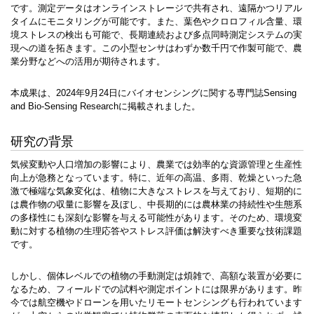
です。測定データはオンラインストレージで共有され、遠隔かつリアル
タイムにモニタリングが可能です。また、葉色やクロロフィル含量、環
境ストレスの検出も可能で、長期連続および多点同時測定システムの実
現への道を拓きます。この小型センサはわずか数千円で作製可能で、農
業分野などへの活用が期待されます。
本成果は、2024年9月24日にバイオセンシングに関する専門誌Sensing
and Bio-Sensing Researchに掲載されました。
研究の背景
気候変動や人口増加の影響により、農業では効率的な資源管理と生産性
向上が急務となっています。特に、近年の高温、多雨、乾燥といった急
激で極端な気象変化は、植物に大きなストレスを与えており、短期的に
は農作物の収量に影響を及ぼし、中長期的には農林業の持続性や生態系
の多様性にも深刻な影響を与える可能性があります。そのため、環境変
動に対する植物の生理応答やストレス評価は解決すべき重要な技術課題
です。
しかし、個体レベルでの植物の手動測定は煩雑で、高額な装置が必要に
なるため、フィールドでの試料や測定ポイントには限界があります。昨
今では航空機やドローンを用いたリモートセンシングも行われています