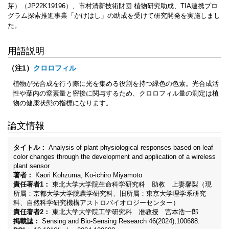
芽）（JP22K19196）、市村清新技術財団 植物研究助成、TIA連携プロ
グラム探索推進事業「かけはし」の助成を受けて研究開発を実施しまし
た。
用語説明
（注1）
クロロフィル
植物が光合成を行う際に光を集める役割を持つ緑色の色素。光合成活
性や葉内の窒素量と密接に関与するため、クロロフィル量の測定は植
物の健康状態の指標になります。
論文情報
タイトル：
Analysis of plant physiological responses based on leaf
color changes through the development and application of a wireless
plant sensor
著者：
Kaori Kohzuma, Ko-ichiro Miyamoto
責任著者1：
東北大学大学院生命科学研究科 助教 上妻馨梨（現
所属：京都大学大学院農学研究科、旧所属：東京大学理学系研究
科、自然科学研究機構アストロバイオロジーセンター）
責任著者2：
東北大学大学院工学研究科 准教授 宮本浩一郎
掲載誌：
Sensing and Bio-Sensing Research 46(2024),100688.