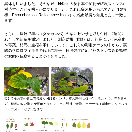
異体を用いました。その結果、550nmの反射率の変化が環境ストレスに
対応することが明らかになりました。これは従来用いられてきたPRI指
標（Photochemical Reflectance Index）の検出波長や知見とよく一致し
ます。
さらに、屋外で樹木（ダケカンバ）の葉にセンサを取り付け、2週間に
わたって紅葉を測定しました。測定結果（図3）は、紅葉による色変化
や落葉、枯死の過程を示しています。これらの測定データの中から、実
際のクロロフィル量の低下の様子、日照強度に応じたストレス応答指標
の変動を観察することができました。
図1 植物の葉の裏に直接取り付けるセンサ。葉の裏側に取り付けることで、光を遮ら
ず、精度の良い測定が可能となりました。野外で観測したデータは端末からリアルタ
イムに見ることができます。