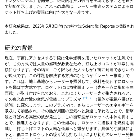
キングシステム」を開発し、継続的な推力付与を実現できることを世界
で初めて示しました。これらの成果は、レーザー推進システムによるロ
ケット打ち上げの実現に向けた大きな一歩です。
本研究成果は、2025年5月3日付けの科学誌Scientific Reportsに掲載され
ました。
研究の背景
現在、宇宙にアクセスする手段は化学燃料を用いたロケットが主流です
が、この方式では大量の燃料が必要なため、打ち上げコストが非常に高
額になります。その結果、ごく限られた人々しか宇宙に到達できないの
が現状です。この課題を解決する方法のひとつが「レーザー推進」で
す。これは、地上基地からレーザーを照射して、燃料を使わずにロケッ
トを飛ばす方式です。ロケットには放物面ミラー（光を一点に集める曲
面鏡）が取り付けられており、これによりレーザー光が集光されると、
（注2）
その集光点付近の空気が電離して
プラズマ
（気体が電気を帯びた
状態）に変化します。このプラズマは、さらにレーザーのエネルギーを
吸収して加熱され、その熱が周囲の空気へと急速に伝わることで、衝撃
波と呼ばれる高圧の波が発生し、この衝撃波がロケットの本体を押すこ
とで、推進力となります。この仕組みは、ロケットに搭載する燃料を削
減し、打ち上げコストの大幅な低減へと繋がります。具体的な試算によ
ると、低コストロケットの繰り返し打ち上げにより初期のレーザー発振