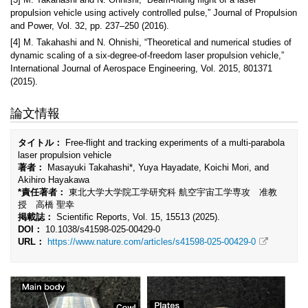
propulsion vehicle using actively controlled pulse,” Journal of Propulsion
and Power, Vol. 32, pp. 237–250 (2016).
[4] M. Takahashi and N. Ohnishi, “Theoretical and numerical studies of
dynamic scaling of a six-degree-of-freedom laser propulsion vehicle,”
International Journal of Aerospace Engineering, Vol. 2015, 801371
(2015).
論文情報
タイトル：
Free-flight and tracking experiments of a multi-parabola
laser propulsion vehicle
著者：
Masayuki Takahashi*, Yuya Hayadate, Koichi Mori, and
Akihiro Hayakawa
*責任著者：
東北大学大学院工学研究科 航空宇宙工学専攻 准教
授 高橋 聖幸
掲載誌：
Scientific Reports, Vol. 15, 15513 (2025).
DOI：
10.1038/s41598-025-00429-0
URL：
https://www.nature.com/articles/s41598-025-00429-0