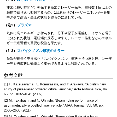
非常に短い時間だけ発光する高出力レーザー光を、毎秒数十回以上の
頻度で繰り返し照射するもの。1回あたりのレーザーエネルギーを集
中させて高温・高圧の状態を得るのに適している。
（注2）
プラズマ
気体に高エネルギーが付与され、分子や原子が電離し、イオンと電子
に分かれた状態。電磁場に反応しやすく、レーザー推進などのエネル
ギー伝達過程で重要な役割を果たす。
（注3）
スパイクノズル形状のミラー
先端が細長く突き出た「スパイクノズル」形状を持つ反射鏡。レーザ
ー光を円環状に効率よく集光できるように設計されている。
参考文献
[1] H. Katsurayama, K. Komurasaki, and Y. Arakawa, “A preliminary
study of pulse-laser powered orbital launcher,” Acta Astronautica, Vol.
65, pp. 1032–1041 (2009).
[2] M. Takahashi and N. Ohnishi, “Beam riding performance of
asymmetrically propelled laser vehicle,” AIAA Journal, Vol. 50, pp.
2600–2608 (2011).
[3] M. Takahashi and N. Ohnishi, “Beam-riding flight of a laser