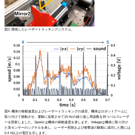
図3. 開発したレーザートラッキングシステム。
図4. 機体の移動速度およびレーザートラッキングの成否。機体はロボットアームに
取り付けて移動させ、運動に追尾させて10 Hzの繰り返し周波数を持つパルスレーザ
ーを照射しました。Speed は機体の移動速度を表します。Voltageは機体に取り付け
た音センサーのシグナルを表し、レーザー照射および衝撃波の駆動に成功した際には
0.4 V以上の電圧を示します。