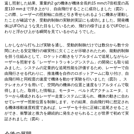
返し照射した結果、重量約2 gの機体が機体全長約15 mmの7倍程度の高
度110 mmまで浮き上がり、自由飛行することに成功しました（図2）。
この際、レーザーの照射軸に自然と引き寄せられるように機体が運動し
たことが確認でき、受動的制御の実験的実証にも成功しました。開発機
体はUFOのような見た目をしているため、飛行の様子はまるでUFOがふ
わりと浮かび上がる瞬間を見ているかのようでした。
しかしながら打ち上げ実験を通し、受動的制御だけでは数分から数十分
間にわたる安定飛行の確実性に欠くことが示唆されたため、能動的制御
を担う仕組みとして、ロケットの動きをリアルタイムで追尾しながらレ
ーザーを照射する「レーザートラッキングシステム」の開発にも取り組
みました。システムの定量的な追尾性能を評価するため、レーザーで自
由飛行させる代わりに、推進機を自作のロボットアームに取り付け、自
由飛行時と同程度の速度で機体を動かす実験を行いました（図3）。ス
テレオカメラを用いて、空間内の機体の位置と速度をリアルタイムで取
得しました。取得した情報は、モーター、ベルト式アクチュエータ、ミ
ラーから構成されるレーザー走査システムに送られ、機体の動きに合わ
せてレーザー照射位置を制御します。その結果、自由飛行時に想定され
る機体移動速度程度であれば、レーザーを十分に正確に追尾させること
ができ、衝撃波と推力を継続的に発生させられることが世界で初めて実
証されました（図4）。
今後の展開