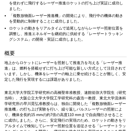
を使わずに飛行するレーザー推進ロケットの打ち上げ実証に成功し
ました。
「複数放物面レーザー推進機」の開発により、飛行中の機体の動き
を受動的に制御することに成功しました。
ロケットの動きをリアルタイムで追尾しながらレーザー照射位置を
調整し、推進エネルギーを継続的に供給する「レーザートラッキン
グシステム」の開発・実証に成功しました。
概要
地上からロケットにレーザーを照射して推進力を与える「レーザー推
進」は、燃料を搭載せずに打ち上げ可能な新しい方式として注目されて
います。しかし、機体をレーザーの軸上に乗せ続けることが難しく、安
定した飛行を実現するには課題がありました。
東北大学大学院工学研究科の高橋聖幸准教授、速館佑弥大学院生（研究
当時）、大阪公立大学大学院工学研究科の森浩一教授、東北大学流体科
学研究所の早川晃弘准教授らは、独自に開発した「複数放物面レーザー
推進機」の打ち上げ実験を行い、繰り返しパルスレーザーの照射によ
り、機体全長約15 mmの約7倍の高度110 mmまで自由飛行させること
に成功しました。さらに、安定飛行の実現のため、ロケットの動きをリ
アルタイムで検知してレーザー照射位置を追従させる「レーザートラッ