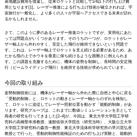
基地建設費用を償還し、従来ロケットと比較して1/4以下の打ち上げ費
用となります[1]。レーザー推進による打ち上げ技術が確立されれば、宇
宙旅行が一般化し、より多くの人々が宇宙へアクセスできる未来が訪れ
るかもしれません。
さて、このように夢のあるレーザー推進ロケットですが、実用化にあた
っては問題点がいくつかあります。そのうちの一つが、ロケットがレー
ザー軸上から外れやすく、安定した飛行が維持できないという問題で
す。これは、レーザー軸上でロケットを支え続ける必要があるため、あ
たかも指の上でホウキを垂直に保ち続けるような困難さに例えられま
す。この課題を克服するために、機体の姿勢を制御し、長時間の安定飛
行（ビームライディング飛行）を維持する技術が求められています。
今回の取り組み
姿勢制御技術には、機体がレーザー軸から外れた際に自然と中心に戻る
「受動的制御」と、ロケットの動きとレーザー軸からのずれを検知し
て、ロケットに追従してレーザー照射位置を動かす「能動的制御」があ
ります。研究グループは、これまでに数値シミュレーションを主として
両者の研究を行ってきました[2–4]が、今回は、東北大学大学院工学研
究科の高橋聖幸准教授、速館佑弥大学院生（研究当時）、大阪公立大学
大学院工学研究科の森浩一教授、東北大学流体科学研究所の早川晃弘准
教授とで行った、受動的制御性能検証のための打ち上げ実験と、能動的