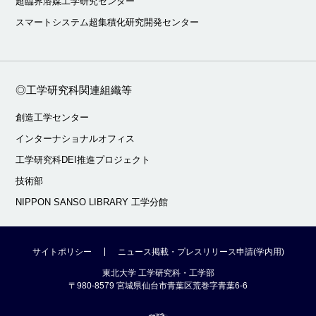
超臨界溶媒工学研究センター
スマートシステム超集積化研究開発センター
◎工学研究科関連組織等
創造工学センター
インターナショナルオフィス
工学研究科DEI推進プロジェクト
技術部
NIPPON SANSO LIBRARY 工学分館
サイトポリシー
ニュース掲載・プレスリリース申請(学内用)
東北大学 工学研究科・工学部
〒980-8579 宮城県仙台市青葉区荒巻字青葉6-6