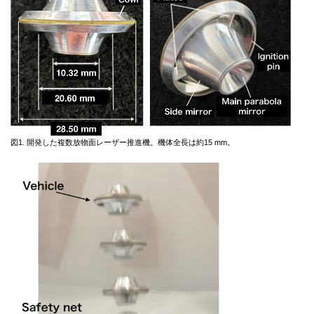
図1. 開発した複数放物面レーザー推進機。機体全長は約15 mm。