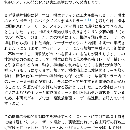
制御システムの開発および実証実験について発表します。
まず受動的制御に関しては、機体デザインに工夫を凝らしました。機体
（注3）
のメインボディに
スパイクノズル形状のミラー
を取り付け、機体
に照射されたレーザーを、メインボディ周りに円環状に集光できる設計
としました。また、円環状の集光領域を覆うようにリング状の部品（カ
ウル）を取り付けました。この構造により、機体が飛行中にレーザーの
照射軸から横にずれた場合、レーザーがカウルの内側に不均一に集光さ
れるようになります。すると、レーザーによる加熱で生成される衝撃波
に不均一が生じ、衝撃波がカウルを押す力にも偏りが発生します。この
非対称な力の働きによって、機体は自然に元の中心軸（レーザー軸）へ
と引き戻される方向に動き、積極的な制御をしなくても姿勢が自動的に
補正されるようになります。加えて、機体軸上には放物面ミラーを取り
付け、機体軸がレーザーの照射軸から傾いた際には、放物面ミラー内で
のレーザー集光位置が変化し、それに伴って発生する衝撃波の形が変わ
ることで、角度のずれを打ち消せる設計としました。この機体はスパイ
クノズル形状のミラーと放物面ミラーとを組み合わせた形状をしている
ため、本研究グループでは「複数放物面レーザー推進機」と呼んでいま
す（図1）。
この機体の受動的制御能力を検証すべく、ロケットに向けて鉛直上向き
に繰り返しパルスレーザーを照射し、実験室において自由飛行の打ち上
げ実験を行いました。1ショットあたり約5 Jのレーザーを50 Hzで繰り