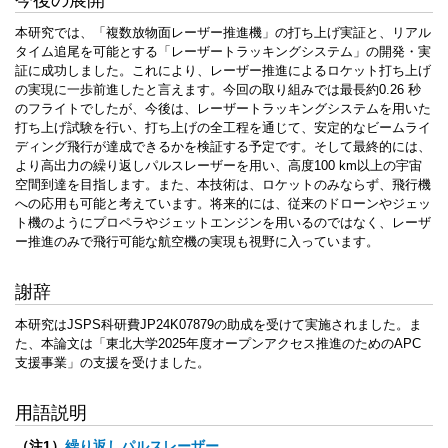
本研究では、「複数放物面レーザー推進機」の打ち上げ実証と、リアル
タイム追尾を可能とする「レーザートラッキングシステム」の開発・実
証に成功しました。これにより、レーザー推進によるロケット打ち上げ
の実現に一歩前進したと言えます。今回の取り組みでは最長約0.26 秒
のフライトでしたが、今後は、レーザートラッキングシステムを用いた
打ち上げ試験を行い、打ち上げの全工程を通じて、安定的なビームライ
ディング飛行が達成できるかを検証する予定です。そして最終的には、
より高出力の繰り返しパルスレーザーを用い、高度100 km以上の宇宙
空間到達を目指します。また、本技術は、ロケットのみならず、飛行機
への応用も可能と考えています。将来的には、従来のドローンやジェッ
ト機のようにプロペラやジェットエンジンを用いるのではなく、レーザ
ー推進のみで飛行可能な航空機の実現も視野に入っています。
謝辞
本研究はJSPS科研費JP24K07879の助成を受けて実施されました。ま
た、本論文は「東北大学2025年度オープンアクセス推進のためのAPC
支援事業」の支援を受けました。
用語説明
（注1）
繰り返しパルスレーザー