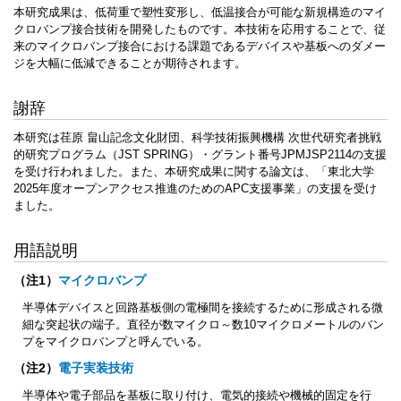
本研究成果は、低荷重で塑性変形し、低温接合が可能な新規構造のマイ
クロバンプ接合技術を開発したものです。本技術を応用することで、従
来のマイクロバンプ接合における課題であるデバイスや基板へのダメー
ジを大幅に低減できることが期待されます。
謝辞
本研究は荏原 畠山記念文化財団、科学技術振興機構 次世代研究者挑戦
的研究プログラム（JST SPRING）・グラント番号JPMJSP2114の支援
を受け行われました。また、本研究成果に関する論文は、「東北大学
2025年度オープンアクセス推進のためのAPC支援事業」の支援を受け
ました。
用語説明
（注1）
マイクロバンプ
半導体デバイスと回路基板側の電極間を接続するために形成される微
細な突起状の端子。直径が数マイクロ～数10マイクロメートルのバン
プをマイクロバンプと呼んでいる。
（注2）
電子実装技術
半導体や電子部品を基板に取り付け、電気的接続や機械的固定を行