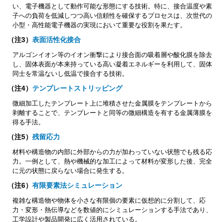
い、電子機器として動作可能な形態にする技術。特に、接合温度や素
子への負荷を低減しつつ高い信頼性を確保するプロセスは、次世代の
小型・高性能電子機器の実現において重要な役割を果たす。
（注3）
表面活性化接合
アルゴンイオン等のイオン衝撃により接合面の吸着層や酸化膜を除去
し、固体表面が本来持っている高い凝着エネルギーを利用して、固体
同士を常温ないし低温で接合する技術。
（注4）
テンプレートストリッピング
微細加工したテンプレート上に堆積させた金属膜をテンプレートから
剥離することで、テンプレートと同等の微細構造を有する金属薄膜を
得る手法。
（注5）
残留応力
材料や構造物の内部に外部からの力が加わっていない状態でも残る応
力。一例として、熱や機械的な加工によって材料が変形した後、完全
に元の状態に戻らない場合に発生する。
（注6）
有限要素法シミュレーション
複雑な構造物や物体を小さな有限個の要素に仮想的に分割して、応
力・変形・熱伝導などを数値的にシミュレーションする手法であり、
工学設計や製品開発に広く活用されている。