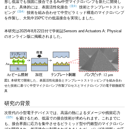
形し低温でも強固に接合できるAu中空マイクロバンプを新たに開発し
（注3）
ました。具体的には、
表面活性化接合
技術と
テンプレートストッ
（注4）
ピング
技術を組み合わせて中空ピラミッド構造のマイクロバンプ
を作製し、大気中150ºCでの低温接合を実現しました。
本研究は2025年8月22日付で学術誌Sensors and Actuators A: Physical
のオンライン版に掲載されました。
図1. 本研究で開発した、表面活性化接合とテンプレートストリッピングを組み合わ
せた技術に基づく中空マイクロバンプ作製プロセスとマイクロバンプの電子顕微鏡写
真
研究の背景
次世代の小型電子デバイスでは、高温の熱によるダメージや
残留応力
（注5）
を避けるため、低温での接合技術が求められます。これまでに
も、接合界面に応力を集中させるピラミッド型や円錐型のマイクロバン