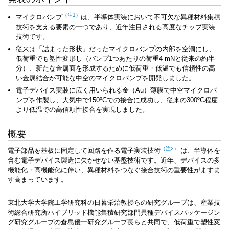
（注1）
マイクロバンプ
は、半導体実装において不可欠な異種材料集積
技術を支える要素の一つであり、近年注目される高度なチップ実装
技術です。
従来は「詰まった形状」だったマイクロバンプの内部を空洞にし、
低荷重でも塑性変形し（バンプ1つあたりの荷重4 mNと従来の約半
分）、新たな金属面を形成するために低荷重・低温でも信頼性の高
い金属結合が可能な中空のマイクロバンプを開発しました。
電子デバイス実装に広く用いられる金（Au）薄膜で中空マイクロバ
ンプを作製し、大気中で150ºCでの接合に成功し、従来の300ºC程度
より低温での高信頼性接合を実現しました。
概要
（注2）
電子部品を基板に固定して回路を作る
電子実装技術
は、半導体を
含む電子デバイス製造に欠かせない基盤技術です。近年、デバイスの多
機能化・高機能化に伴い、異種材料をつなぐ接合技術の重要性がますま
す高まっています。
東北大学大学院工学研究科の日暮栄治教授らの研究グループは、産業技
術総合研究所ハイブリッド機能集積研究部門異種デバイスパッケージン
グ研究グループの倉島優一研究グループ長らと共同で、低荷重で塑性変