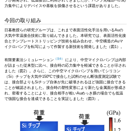
プが開発され、低温接合に利用されてきましたが、バンプ先端部への応
力集中によりデバイスや基板を損傷させるという課題がありました。
今回の取り組み
日暮教授らの研究グループは、これまで表面活性化手法を用いるAuの
大気中常温接合技術に取り組んできました。本研究では、表面活性化接
合とテンプレートストリッピング技術を組み合わせ、中空構造のAuマ
イクロバンプを転写によって作製する新技術を開発しました（図1）。
（注6）
有限要素法シミュレーション
により、中空マイクロバンプは内部
が詰まった従来型に比べ、接合時の応力集中を軽減できることが示され
ました（図2）。さらに、この中空マイクロバンプを用いてシリコン
（Si）チップを大気中150ºCで接合した試料のせん断強度測定試験で
は、接合部よりもSiチップ自体が先に破壊されるほど強固に接合できる
ことが確認されました。接合時の塑性変形により新たな金属面が形成さ
れ、密着することにより、接合相手が粗いAuめっき膜の場合でも低温
で強固な接合を達成できることを実証しました（図3）。