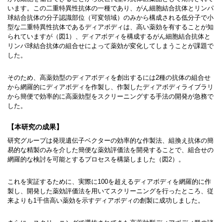
います。この二重特異性抗体の一種であり、がん細胞結合抗体とリンパ
球結合抗体の分子認識部位（可変領域）のみから構成される低分子で小
型な二重特異性抗体であるディアボディは、高い薬効を有することが知
られていますが（図1）、ディアボディを構成するがん細胞結合抗体と
リンパ球結合抗体の組合せによって薬効が変化してしまうことが課題で
した。
そのため、高薬効型のディアボディを創出するには2種の抗体の組合せ
から網羅的にディアボディを作製し、作製したディアボディライブラリ
から簡便で効率的に高薬効型をスクリーニングする手法の開発が急務で
した。
【本研究の成果】
研究グループは発現遺伝子ベクターの効率的な作製法、組換え抗体の簡
易的な精製のみを介した簡便な薬効評価法を開発することで、組合せの
網羅的な検討を可能とするプロセスを構築しました（図2）。
これを実証するために、実際に100を超えるディアボディを網羅的に作
製し、開発した薬効評価法を用いてスクリーニングを行ったところ、従
来よりも1千倍高い薬効を示すディアボディの創製に成功しました。