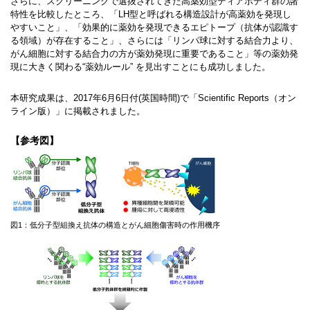
さらに、スクリーニングで選抜されてきた高薬効型ディアボディ群の諸
特性を比較したところ、「LH型と呼ばれる構造設計が高薬効を発現し
やすいこと」、「効果的に薬効を発現できるエピトープ（抗体が認識す
る領域）が存在すること」、さらには「リンパ球に対する結合力より、
がん細胞に対する結合力の方が薬効発現に重要であること」等の薬効発
現に大きく関わる“薬効ルール” を見出すことにも成功しました。
本研究成果は、2017年6月6日付(英国時間)で「Scientific Reports（オン
ライン版）」に掲載されました。
【参考図】
図1：低分子型組換え抗体の構造とがん細胞傷害時の作用機序