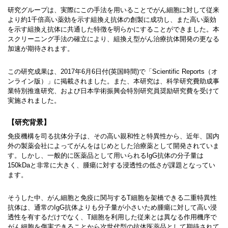
研究グループは、実際にこの手法を用いることでがん細胞に対して従来
より約1千倍高い薬効を示す組換え抗体の創製に成功し、また高い薬効
を示す組換え抗体に共通した特徴を明らかにすることができました。本
スクリーニング手法の確立により、組換え型がん治療抗体開発の更なる
加速が期待されます。
この研究成果は、2017年6月6日付(英国時間)で「Scientific Reports（オ
ンライン版）」に掲載されました。また、本研究は、科学研究費助成事
業特別推進研究、および日本学術振興会特別研究員奨励研究費を受けて
実施されました。
【研究背景】
免疫機構を司る抗体分子は、その高い親和性と特異性から、近年、国内
外の製薬会社によってがんをはじめとした治療薬として開発されていま
す。しかし、一般的に医薬品として用いられるIgG抗体の分子量は
150kDaと非常に大きく、腫瘍に対する浸透性の低さが課題となってい
ます。
そうした中、がん細胞と免疫に関与するT細胞を架橋できる二重特異性
抗体は、通常のIgG抗体よりも分子量が小さいため腫瘍に対して高い浸
透性を有するだけでなく、T細胞を利用した従来とは異なる作用機序で
がん細胞を傷害できることから次世代型の抗体医薬品として期待されて