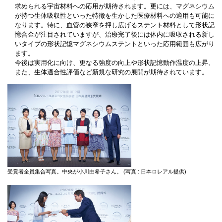
求められる宇宙材料への応用が期待されます。更には、マグネシウム
が持つ生体吸収性といった特徴を生かした医療材料への適用も可能に
なります。特に、血管の狭窄を押し広げるステント材料として形状記
憶合金が注目されていますが、治療完了後には体内に吸収される新し
いタイプの形状記憶マグネシウムステントといった応用範囲も広がり
ます。
今後は実用化に向け、更なる強度の向上や形状記憶動作温度の上昇、
また、生体適合性評価など新規な研究の展開が期待されています。
受賞者全員集合写真。中央が小川由希子さん。 (写真 : 日本ロレアル提供)