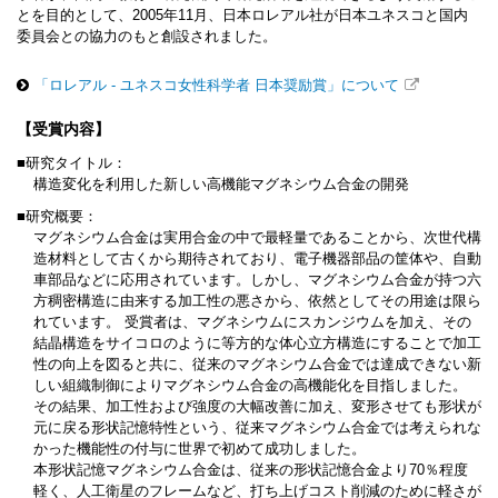
とを目的として、2005年11月、日本ロレアル社が日本ユネスコと国内
委員会との協力のもと創設されました。
「ロレアル - ユネスコ女性科学者 日本奨励賞」について
【受賞内容】
■研究タイトル：
構造変化を利用した新しい高機能マグネシウム合金の開発
■研究概要：
マグネシウム合金は実用合金の中で最軽量であることから、次世代構
造材料として古くから期待されており、電子機器部品の筐体や、自動
車部品などに応用されています。しかし、マグネシウム合金が持つ六
方稠密構造に由来する加工性の悪さから、依然としてその用途は限ら
れています。 受賞者は、マグネシウムにスカンジウムを加え、その
結晶構造をサイコロのように等方的な体心立方構造にすることで加工
性の向上を図ると共に、従来のマグネシウム合金では達成できない新
しい組織制御によりマグネシウム合金の高機能化を目指しました。
その結果、加工性および強度の大幅改善に加え、変形させても形状が
元に戻る形状記憶特性という、従来マグネシウム合金では考えられな
かった機能性の付与に世界で初めて成功しました。
本形状記憶マグネシウム合金は、従来の形状記憶合金より70％程度
軽く、人工衛星のフレームなど、打ち上げコスト削減のために軽さが