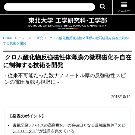
メニュー
HOME
ニュース
研究
クロム酸化物反強磁性体薄膜の微弱磁化を自在に制御
する技術を開発
 クロム酸化物反強磁性体薄膜の微弱磁化を自在
に制御する技術を開発
- 従来不可能だった数ナノメートル厚の反強磁性スピ
ンの電圧反転も視野に -
2018/10/12
【発表のポイント】
*1
磁気記録デバイスの高密度化への突破口となる
反強磁性体
スピ
*2
ントロニクス
が注目を集めている