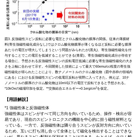
図3. 反強磁性スピン反転に必要な電圧とクロム酸化物の膜厚の関係。従来の薄膜材
料(寄生強磁性磁化成分なし)ではクロム酸化物膜厚が薄くなるほど反転に必要な膜厚
あたりの電圧が増大してしまうという問題がみられたが(黒丸)、寄生強磁性磁化を付
与することでこの電圧を低減することができる(青星)。寄生強磁性磁化成分が存在す
る場合に、予想される反強磁性スピンの反転電圧低減に必要な寄生強磁性磁化の大き
さを上軸に合わせて示す。今回開発した技術によって最大で60emu/cc程度の寄生強
磁性磁化が得られたことにより、数ナノメートルのクロム酸化物（図中赤枠の領域内
にある）における反強磁性スピンの低電圧反転が視野に入ってきた。例えば、10ナ
ノメートルの膜厚のクロム酸化物は10mV以下の電圧で反転できると予想される。
2
*10kOeの磁場印加を仮定。**交換結合エネルギー=0.1erg/cm
を仮定。
【用語解説】
*1 強磁性体と反強磁性体
強磁性体はスピンがすべて同じ方向を向いているため、操作・検出が容
易であり、現在のスピントロニクスの機能を中心的に担う磁性材料とな
っている。一方で、反強磁性体は隣り合うスピンが反対方向に向いてい
るため、互いに打ち消し合って全体として磁化を検出することはできな
いが、異なるスピン配列を区別することはできる。たとえば、クロム酸