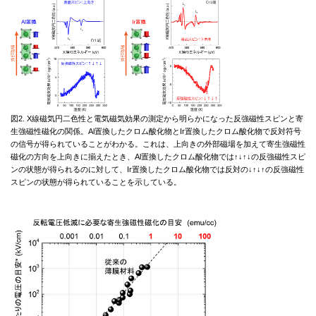
図2. X線磁気円二色性と電気磁気効果の測定から明らかになった反強磁性スピンと寄
生強磁性磁化の関係。Al置換したクロム酸化物とIr置換したクロム酸化物で反対符号
の信号が得られていることがわかる。これは、上向きの外部磁場を加えて寄生強磁性
磁化の方向を上向きに揃えたとき、Al置換したクロム酸化物では↑↓↑↓の反強磁性スピ
ンの状態が得られるのに対して、Ir置換したクロム酸化物では反対の↓↑↓↑の反強磁性
スピンの状態が得られていることを示している。