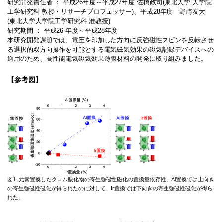
研究開発責任者 ： 平成26年度～平成27年度 佐橋政司(東北大学 大学院
工学研究科 教授・リサーチプロフェッサー)、平成28年度 野崎友大
(東北大学大学院工学研究科 准教授)
研究期間 ： 平成26 年度～平成28年度
本研究開発課題では、電圧を印加した方向に反強磁性スピンを反転させ
る選択的双方向操作を可能とする電気磁気効果の磁気記録デバイスへの
適用のため、高性能電気磁気効果薄膜材料の開発に取り組みました。
【参考図】
図1. 元素置換したクロム酸化物の寄生強磁性磁化の置換量依存性。Al置換では上向き
の寄生強磁性磁化が得られたのに対して、Ir置換では下向きの寄生強磁性磁化が得ら
れた。