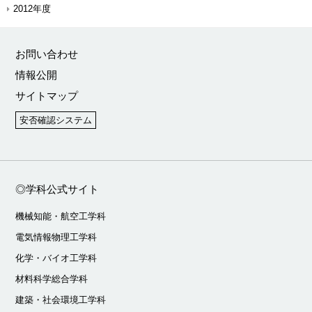
2012年度
お問い合わせ
情報公開
サイトマップ
安否確認システム
◎学科公式サイト
機械知能・航空工学科
電気情報物理工学科
化学・バイオ工学科
材料科学総合学科
建築・社会環境工学科