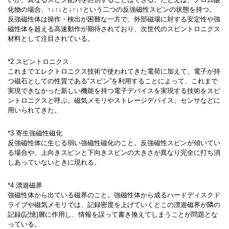
化物の場合、↑↓↑↓と↓↑↓↑という二つの反強磁性スピンの状態を持つ。
反強磁性体は操作・検出が困難な一方で、外部磁場に対する安定性や強
磁性体を超える高速動作が期待されており、次世代のスピントロニクス
材料として注目されている。
*2 スピントロニクス
これまでエレクトロニクス技術で使われてきた電荷に加えて、電子が持
つ磁石としての性質である“スピン”を利用することによって、これまで
実現できなかった新しい機能を持つ電子デバイスを実現する技術をスピ
ントロニクスと呼ぶ。磁気メモリやストレージデバイス、センサなどに
用いられてきた。
*3 寄生強磁性磁化
反強磁性体に生じる弱い強磁性磁化のこと。反強磁性スピンが傾いてい
る場合や、上向きスピンと下向きスピンの大きさが異なり完全に打ち消
しあっていないときに現れる。
*4 漂遊磁界
強磁性体から出ている磁界のこと。強磁性体から成るハードディスクド
ライブや磁気メモリでは、記録密度を上げていくとこの漂遊磁界が隣の
記録(記憶)層に作用し、情報を誤って書き換えてしまうことが問題とな
っている。