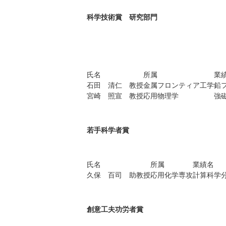
科学技術賞 研究部門
氏名
所属
業
石田 清仁 教授
金属フロンティア工学
鉛
宮崎 照宣 教授
応用物理学
強
若手科学者賞
氏名
所属
業績名
久保 百司 助教授
応用化学専攻
計算科学
創意工夫功労者賞