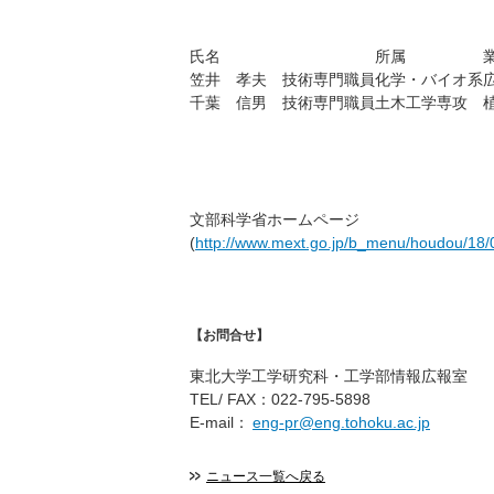
氏名
所属
笠井 孝夫 技術専門職員
化学・バイオ系
千葉 信男 技術専門職員
土木工学専攻
文部科学省ホームページ
(
http://www.mext.go.jp/b_menu/houdou/18
【お問合せ】
東北大学工学研究科・工学部情報広報室
TEL/ FAX：022-795-5898
E-mail：
eng-pr@eng.tohoku.ac.jp
ニュース一覧へ戻る