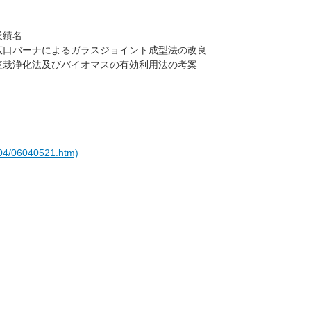
業績名
広口バーナによるガラスジョイント成型法の改良
植栽浄化法及びバイオマスの有効利用法の考案
/04/06040521.htm)