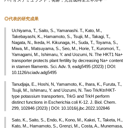
◎代表的研究成果
Uchiyama, T., Saito, S., Yamanashi. T., Kato, M., 
Takebayashi, K., Hamamoto, S., Tsujii, M., Takagi, T., 
Nagata, N., Ikeda, H. Kikunaga, H., Suda, T., Toyama, S., 
Miwa, M., Matsuyama, S., Seo, M., Horie, T., Kuromori, T., 
Yamagami, M., Ishimaru, Y. and Uozumi, N. The HKT1 Na+ 
transporter protects plant fertility by decreasing Na+ content 
in stamen filaments. Sci. Adv. 9, eadg5495 (2023) | DOI: 
10.1126/sciadv.adg5495
Tanudjaja, E., Hoshi, N, Yamamoto, K., Ihara, K., Furuta, T., 
Tsujii, M., Ishimaru, Y. and Uozumi, N. Two Trk/Ktr/HKT-
type potassium transporters, TrkG and TrkH perform 
distinct functions in Escherichia coli K-12. J. Biol. Chem. 
299, 102846 (2023) | DOI: 10.1016/j.jbc.2022.102846
Sato, K., Saito, S., Endo, K., Kono, M., Kakei, T., Taketa, H., 
Kato, M., Hamamoto, S., Grenzi, M., Costa, A., Munemasa, 