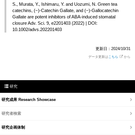
S., Murata, Y., Ishimaru, Y. and Uozumi, N. Green tea 
catechins, (−)-Catechin Gallate, and (−)-Gallocatechin 
Gallate are potent inhibitors of ABA-induced stomatal 
closure Adv. Sci. 9, e2201403 (2022) | DOI: 
10.1002/advs.202201403
更新日：2024/10/31
データ更新は
こちら
から
研究
研究成果 Research Showcase
研究者検索
研究企画体制