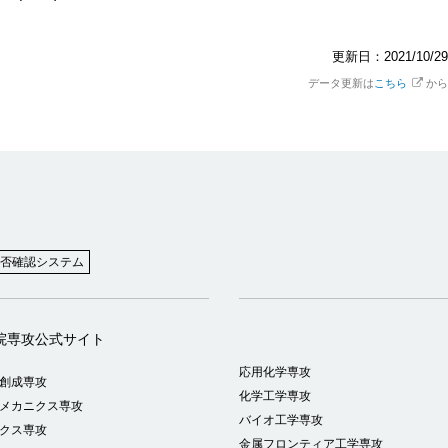
更新日：2021/10/29
データ更新は
こちら
から
否確認システム
院専攻公式サイト
応用化学専攻
創成専攻
化学工学専攻
メカニクス専攻
バイオ工学専攻
クス専攻
金属フロンティア工学専攻