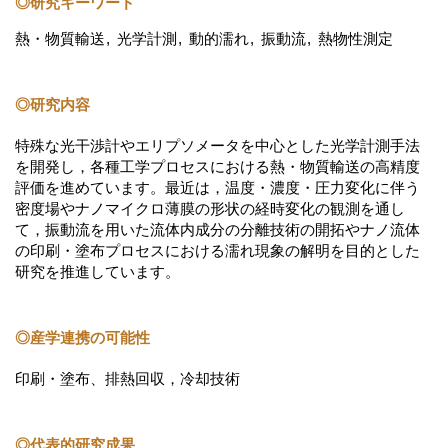
◎研究キーワード
熱・物質輸送
光学計測
動的濡れ
振動流
熱物性測定
◎研究内容
特殊な光干渉計やエリプソメータを中心とした光学計測手法
を開発し，各種工学プロセスにおける熱・物質輸送の高精度
評価を進めています。最近は，温度・濃度・圧力変化に伴う
密度場やナノマイクロ薄膜の形状の経時変化の観測を通し
て，振動流を用いた流体内成分の分離技術の開拓やナノ流体
の印刷・塗布プロセスにおける濡れ現象の解明を目的とした
研究を推進しています。
◎産学連携の可能性
印刷・塗布、排熱回収，冷却技術
◎代表的研究成果