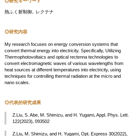
◎研究キーワード
熱ふく射制御
レクテナ
◎研究内容
My research focuses on energy conversion systems that 
convert thermal energy into electricity. Specifically, Utilizing 
Thermophotovoltaics and optical rectenna technologies to 
convert electromagnetic waves of various wavelengths from 
heat sources at different temperatures into electricity, using 
techniques for controlling thermal radiation at the micro and 
nano scales.
◎代表的研究成果
Z.Liu, S. Abe, M. Shimizu, and H. Yugami, Appl. Phys. Lett. 
122(2023), 093502
Z.Liu, M. Shimizu, and H. Yugami, Opt. Express 30(2022), 