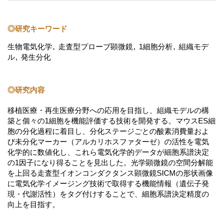
◎研究キーワード
生物電気化学
走査型プローブ顕微鏡
1細胞分析
組織モデ
ル
発生分化
◎研究内容
移植医療・再生医療分野への応用を目指し、組織モデルの構
築と個々の1細胞を機能評価する技術を開発する。マウスES細
胞の分化過程に着目し、分化ステージごとの酸素消費量およ
び未分化マーカー（アルカリホスファターゼ）の活性を電気
化学的に数値化し、これら電気化学的データが細胞系譜決定
の1因子になり得ることを見出した。光学顕微鏡の空間分解能
を上回る走査型イオンコンダクタンス顕微鏡SICMの形状画像
に電気化学イメージング技術で取得する機能情報（遺伝子発
現・代謝活性）をタグ付けすることで、細胞系譜決定精度の
向上を目指す。