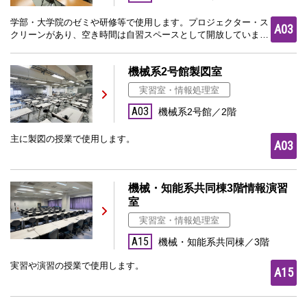
学部・大学院のゼミや研修等で使用します。プロジェクター・ス
A03
クリーンがあり、空き時間は自習スペースとして開放していま
す。
機械系2号館製図室
実習室・情報処理室
A03
機械系2号館／2階
主に製図の授業で使用します。
A03
機械・知能系共同棟3階情報演習
室
実習室・情報処理室
A15
機械・知能系共同棟／3階
実習や演習の授業で使用します。
A15