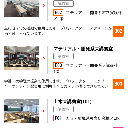
講義室
B02
マテリアル・開発系材料実験棟
／2階
主にゼミでの活動で使用します。プロジェクター・スクリーンが
B02
備え付けられています。
マテリアル・開発系大講義室
講義室
B03
マテリアル・開発系大講義棟／
1階
学部・大学院の授業で使用します。プロジェクター・スクリー
B03
ン・オンライン配信用に利用できるカメラが備え付けられていま
す。
土木大講義室(101)
講義室
F01
人間・環境系教育研究棟／1階