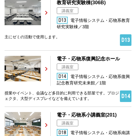
教育研究実験棟(306B)
講義室
D13
電子情報システム・応物系教育
研究実験棟／3階
主にゼミの活動で使用します。
D13
電子・応物系復興記念ホール
講義室
D14
電子情報システム・応物系復興
記念教育研究未来館／1階
授業やイベント、会議など多目的に利用できる部屋です。プロジ
D14
ェクタ、大型ディスプレイなどを備えています。
電子・応物系小講義室(201)
講義室
D18
電子情報システム・応物系南講