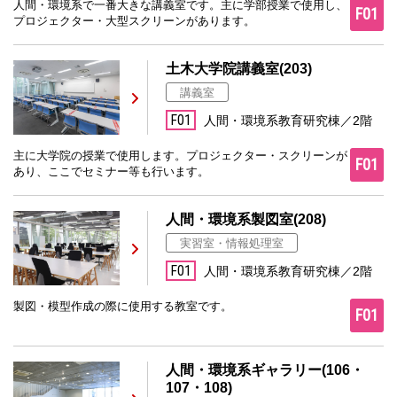
人間・環境系で一番大きな講義室です。主に学部授業で使用し、
F01
プロジェクター・大型スクリーンがあります。
土木大学院講義室(203)
講義室
F01
人間・環境系教育研究棟／2階
主に大学院の授業で使用します。プロジェクター・スクリーンが
F01
あり、ここでセミナー等も行います。
人間・環境系製図室(208)
実習室・情報処理室
F01
人間・環境系教育研究棟／2階
製図・模型作成の際に使用する教室です。
F01
人間・環境系ギャラリー(106・
107・108)