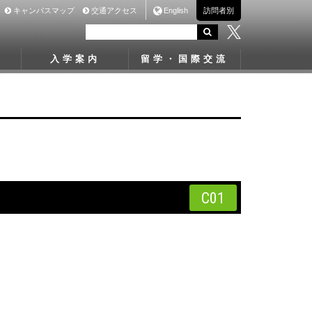
キャンパスマップ
交通アクセス
English
訪問者別
入学案内
留学・国際交流
C01