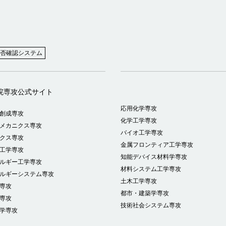
否確認システム
院専攻公式サイト
応用化学専攻
創成専攻
化学工学専攻
メカニクス専攻
バイオ工学専攻
クス専攻
金属フロンティア工学専攻
工学専攻
知能デバイス材料学専攻
ルギー工学専攻
材料システム工学専攻
ルギーシステム専攻
土木工学専攻
専攻
都市・建築学専攻
専攻
技術社会システム専攻
学専攻