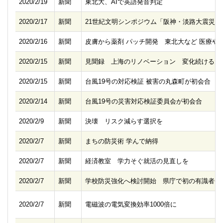
2020/2/19
新聞
東北大、AIで英語発音判定
2020/2/17
新聞
21世紀文明シンポジウム「阪神・淡路大震災2
2020/2/16
新聞
皮膚から薬剤 パッチ開発 東北大など 医療や
2020/2/15
新聞
見聞録 上海のリノベーション 変化続ける大
2020/2/15
新聞
台風19号の対応検証 被害の丸森町が初会合
2020/2/14
新聞
台風19号の災害対応検証委員会が初会合
2020/2/9
新聞
決壊 リスク減らす選択を
2020/2/7
新聞
まちの防災術 学んで納得
2020/2/7
新聞
経済教室 学力そぐ就活の見直しを
2020/2/7
新聞
学校防災強化へ検討開始 県庁で初の有識者会
2020/2/7
新聞
電磁波の電気変換効率1000倍に