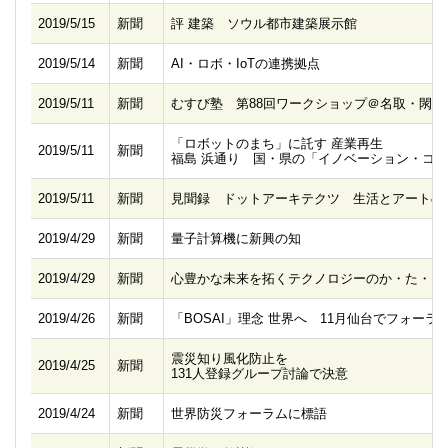
2019/5/15
新聞
評 建築 ソウル都市建築展示館
2019/5/14
新聞
AI・ロボ・IoTの連携拠点
2019/5/11
新聞
むすび塾 第88回ワークショップ＠名取・閖上
「ロボットのまち」に託す 産業再生
2019/5/11
新聞
福島 浜通り 国・県の「イノベーション・コ
2019/5/11
新聞
見聞録 ドットアーキテクツ 生活とアートの
2019/4/29
新聞
量子計算機に新興の知
2019/4/29
新聞
心豊かな未来を拓くテクノロジーのか・た・ち
2019/4/26
新聞
「BOSAI」理念 世界へ 11月仙台でフォーラ
震災知り風化防止を
2019/4/25
新聞
131人登録グループ討論で決意
2019/4/24
新聞
世界防災フォーラムに標語