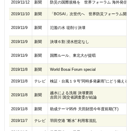
2019/11/12
新聞
防災の国際規格を 世界フォーラム 海外発信
2019/11/10
新聞
「BOSAI」次世代へ 世界防災フォーラム開幕
2019/11/9
新聞
氾濫の水 堤削り決壊
2019/11/9
新聞
決壊６割 浸水想定なし
2019/11/9
新聞
国際ルール、東北大が提唱
2019/11/8
新聞
World Bosai Forum special
2019/11/8
テレビ
検証・台風１９号“同時多発豪雨”にどう備える
越水による洗堀 決壊要因
2019/11/8
新聞
吉田川 国交省調査委が結論
2019/11/8
新聞
助成テーマ95件 天田財団今年度前期(下)
2019/11/7
テレビ
羽田空港 “断水” 利用客混乱