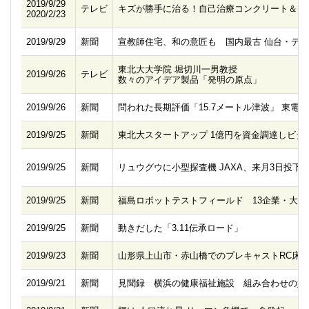
2019/9/29
テレビ
キズが勝手に治る！自己治療コンクリート＆セ
2020/2/23
2019/9/29
新聞
宣教師住宅、和の意匠も 国内最古 仙台・デ
東北大大学院 堀切川一男教授
2019/9/26
テレビ
数々のアイデア製品「発明の原点」
2019/9/26
新聞
問われた長期評価「15.7メートル津波」 東電
2019/9/25
新聞
東北大スタートアップ 1億円を資金調達しビタ
2019/9/25
新聞
リュウグウに小型探査機 JAXA、来月3日投下
2019/9/25
新聞
福島ロボットテストフィールド 13企業・大学
2019/9/25
新聞
動きだした「3.11伝承ロード」
2019/9/23
新聞
山形県上山市・赤山橋でのプレキャストRC床
2019/9/21
新聞
見聞録 横浜の健康福祉施設 組み合わせの妙