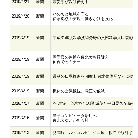
2019/4/21
新聞
震災学び教訓伝える
いのちと地域を守る
2019/4/20
新聞
伝承拠点の実現 働きかけを強化
2019/4/19
新聞
平成31年度科学技術分野の文部科学大臣表彰
産学官の連携を東北大教授訴え
2019/4/19
新聞
仙台でセミナー
2019/4/19
新聞
震災の伝承推進を 4団体 東北整備局などに提言
2019/4/19
新聞
機体の空気抵抗、電圧で低減
2019/4/17
新聞
評 建築 台湾でも活躍 坂茂と平田晃久が新作
量子コンピュータ活用へ
2019/4/16
新聞
東北大などが新会社
2019/4/13
新聞
見聞録 ル・コルビュジエ展 後年の設計予見