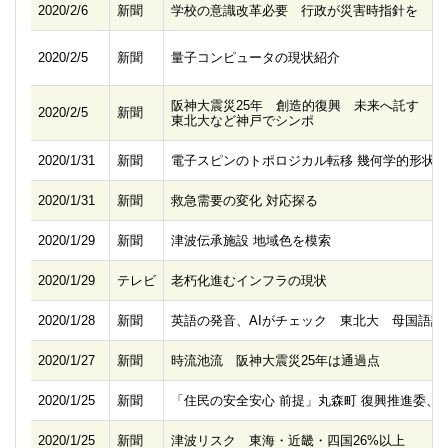
2020/2/6
新聞
学校の意識改革必要 行政が災害時指針を
2020/2/5
新聞
量子コンピュータの現状紹介
阪神大震災25年 創造的復興 未来へ託す
2020/2/5
新聞
東北大など神戸でシンポ
2020/1/31
新聞
電子スピンのトポロジカル転移 幾何学的形状
2020/1/31
新聞
救急需要の変化 対応探る
2020/1/29
新聞
津波伝承施設 地域色を模索
2020/1/29
テレビ
老朽化進むインフラの現状
2020/1/28
新聞
英語の発音、AIがチェック 東北大 母国語話
2020/1/27
新聞
時流池流 阪神大震災25年は通過点
2020/1/25
新聞
「住民の安全安心 前提」丸森町 復興推進委、
2020/1/25
新聞
津波リスク 東海・近畿・四国26%以上