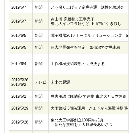
2019/6/7
新聞
どう盛り上げる？定禅寺通 活性化検討会
赤山橋 床版替え工事完了
2019/6/7
新聞
東北大インフラ研など 上山市に引き渡し
2019/6/5
新聞
電子機器2019 トータルソリューション展 5日-
2019/6/5
新聞
巨大地震発生を想定 気仙沼で防災訓練
2019/6/4
新聞
工作機械技術表彰・助成決まる
2019/5/26
テレビ
未来の起源
2019/6/2
2019/6/1
新聞
災害用語 自動翻訳で連携 東北大と日本無線
2019/5/29
新聞
大雨警戒 5段階運用 きょうから避難時期明確
東北大工学部創立100周年式典
2019/5/28
新聞
「新たな挑戦を」大野総長あいさつ