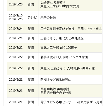
先端研究 発展誓う
2019/5/26
新聞
東北大工学部100周年で式典
2019/5/19
テレビ
未来の起源
2019/5/26
2019/5/24
新聞
工学系技術者育成で連携 三菱ふそう・東北大
2019/5/24
新聞
三菱ふそう、東北大と教育講座
2019/5/22
新聞
東北大工学部 創立100周年
2019/5/22
新聞
若手研究者11人表彰 インコス財団
2019/5/22
新聞
東北大 三菱ふそう 人材育成へ共同研究
2019/5/21
新聞
防潮堤など伝承施設に
県有10施設 再編検討
2019/5/21
新聞
県懇話会初会合で公表
2019/5/21
新聞
電子スピン応用センサー 磁気で診断 人も建