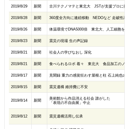
2019/8/29
新聞
古川テクノマテと東北大 JSTが支援プロに採
2019/8/28
新聞
360度全方向に連続移動 NEDOなど 走破性
2019/8/26
新聞
体温環境でDNA5000倍 東北大、人工細胞を
2019/8/23
新聞
震災の現場 生の声記録
2019/8/21
新聞
社会人の学びなおし 深化
2019/8/21
新聞
食べられるロボ 着々 東北大 食品加工のノ
2019/8/17
新聞
見聞録 重力の感覚狂わす屋根と柱 石上純也の
2019/8/15
新聞
震災遺構 維持費に不安
美術館から作品消える社会 誰がした
2019/8/14
新聞
「表現の不自由展」中止
2019/8/12
新聞
震災遺構活用し伝承