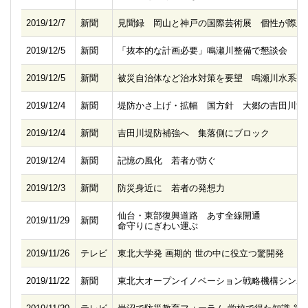
2019/12/7
新聞
見聞録 岡山と神戸の国際芸術展 個性が際立
2019/12/5
新聞
「抜本的な計画必要」鳴瀬川整備で懇談会
2019/12/5
新聞
被災自治体など治水対策を要望 鳴瀬川水系整
2019/12/4
新聞
堤防かさ上げ・拡幅 国方針 大郷の吉田川決
2019/12/4
新聞
吉田川堤防補強へ 集落側にブロック
2019/12/4
新聞
記憶の風化 若者が防ぐ
2019/12/3
新聞
防災身近に 若者の発想力
仙台・東部復興道路 あす全線開通
2019/11/29
新聞
命守りにぎわい運ぶ
2019/11/26
テレビ
東北大学発 画期的 世の中に役立つ驚開発
2019/11/22
新聞
東北大オープンイノベーション戦略機構シンポ2