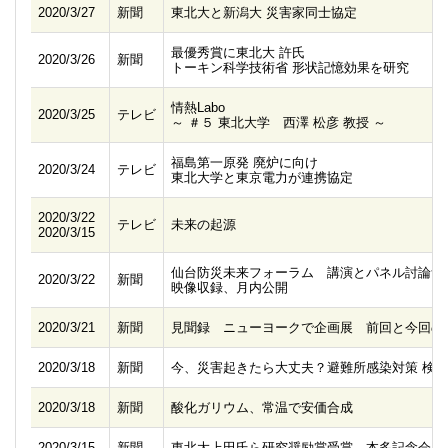
2020/3/27
新聞
東北大と新潟大 災害家同士協定
最優秀賞に東北大 許氏
2020/3/26
新聞
トーキン科学技術省 形状記憶効果を研究
情熱Labo
2020/3/25
テレビ
～ ＃５ 東北大学 西澤 松彦 教授 ～
福島第一原発 廃炉に向け
2020/3/24
テレビ
東北大学と東京電力が連携協定
2020/3/22
テレビ
未来の起源
2020/3/15
仙台防災未来フォーラム 講演とパネル討論無
2020/3/22
新聞
映像収録、月内公開
2020/3/21
新聞
見聞録 ニューヨークで企画展 前回と今回の
2020/3/18
新聞
今、災害起きたら大丈夫？避難所感染対策 検
2020/3/18
新聞
酸化ガリウム、常温で安価合成
2020/3/15
新聞
東北大上田氏ら研究奨励賞受賞 本多記念会