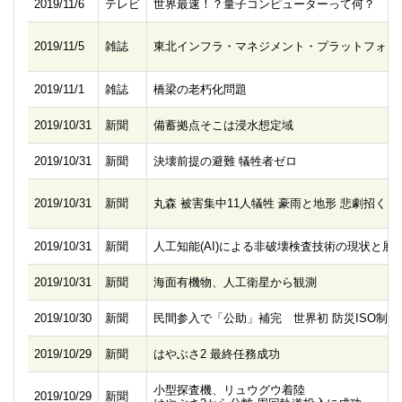
2019/11/6
テレビ
世界最速！？量子コンピューターって何？
2019/11/5
雑誌
東北インフラ・マネジメント・プラットフォー
2019/11/1
雑誌
橋梁の老朽化問題
2019/10/31
新聞
備蓄拠点そこは浸水想定域
2019/10/31
新聞
決壊前提の避難 犠牲者ゼロ
2019/10/31
新聞
丸森 被害集中11人犠牲 豪雨と地形 悲劇招く
2019/10/31
新聞
人工知能(AI)による非破壊検査技術の現状と展
2019/10/31
新聞
海面有機物、人工衛星から観測
2019/10/30
新聞
民間参入で「公助」補完 世界初 防災ISO制定
2019/10/29
新聞
はやぶさ2 最終任務成功
小型探査機、リュウグウ着陸
2019/10/29
新聞