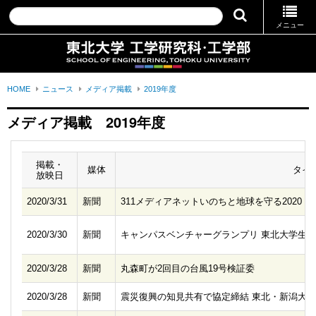
メニュー
HOME
ニュース
メディア掲載
2019年度
メディア掲載
2019年度
掲載・
媒体
タイ
放映日
2020/3/31
新聞
311メディアネットいのちと地球を守る2020
2020/3/30
新聞
キャンパスベンチャーグランプリ 東北大学生
2020/3/28
新聞
丸森町が2回目の台風19号検証委
2020/3/28
新聞
震災復興の知見共有で協定締結 東北・新潟大