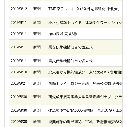
2019/9/12
新聞
TMD原子シート 合成条件を最適化 東北大、基
2019/9/11
新聞
小さな建築をつくる「建築学生ワークショップ
2019/9/11
新聞
海の長城 完成6割
2019/9/11
新聞
震災伝承機構仙台で設立式
2019/9/11
新聞
震災伝承機構仙台で設立式
2019/9/10
新聞
廃棄油から機能性成分 東北大発VB 食用油製
2019/9/2
新聞
国際トライボロジー会議 発表公演数 過去最多
2019/8/30
新聞
研究成果展開事業大学発新産業創出プログラム「S
2019/8/30
新聞
体温環境でDNA5000倍増幅 東北大が人工細
2019/8/30
新聞
復興施策の進展確認 宮城 政府推進委WGが