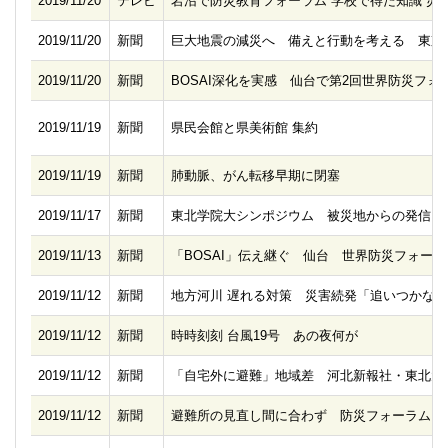
2019/11/20
テレビ
岩沼で防災教育フォーラム 学校で得た知識 災
2019/11/20
新聞
巨大地震の減災へ 備えと行動を考える 東京
2019/11/20
新聞
BOSAI深化を実感 仙台で第2回世界防災フォ
2019/11/19
新聞
県民会館と県美術館 集約
2019/11/19
新聞
肺動脈、がん転移早期に閉塞
2019/11/17
新聞
東北学院大シンポジウム 被災地からの発信 
2019/11/13
新聞
「BOSAI」伝え継ぐ 仙台 世界防災フォー
2019/11/12
新聞
地方河川 遅れる対策 災害続発「追いつかな
2019/11/12
新聞
時時刻刻 台風19号 あの夜何が
2019/11/12
新聞
「自宅外に避難」地域差 河北新報社・東北大
2019/11/12
新聞
避難所の見直し間に合わず 防災フォーラム 