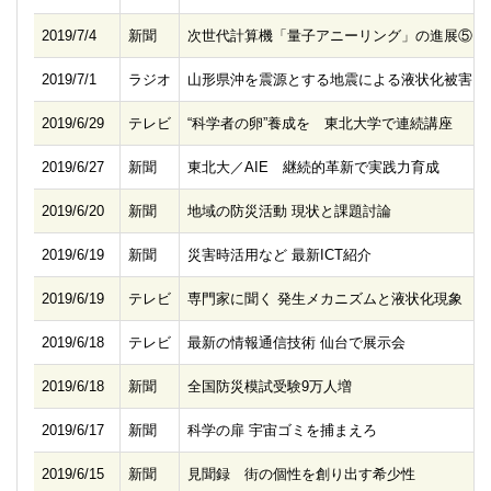
2019/7/4
新聞
次世代計算機「量子アニーリング」の進展⑤
2019/7/1
ラジオ
山形県沖を震源とする地震による液状化被害
2019/6/29
テレビ
“科学者の卵”養成を 東北大学で連続講座
2019/6/27
新聞
東北大／AIE 継続的革新で実践力育成
2019/6/20
新聞
地域の防災活動 現状と課題討論
2019/6/19
新聞
災害時活用など 最新ICT紹介
2019/6/19
テレビ
専門家に聞く 発生メカニズムと液状化現象
2019/6/18
テレビ
最新の情報通信技術 仙台で展示会
2019/6/18
新聞
全国防災模試受験9万人増
2019/6/17
新聞
科学の扉 宇宙ゴミを捕まえろ
2019/6/15
新聞
見聞録 街の個性を創り出す希少性