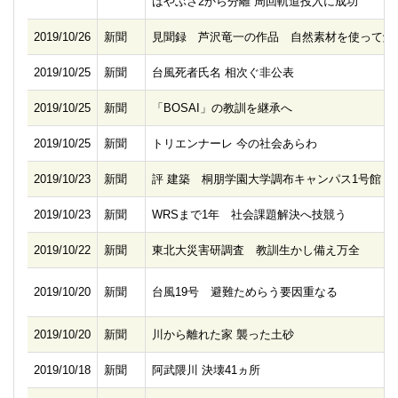
はやぶさ2から分離 周回軌道投入に成功
2019/10/26
新聞
見聞録 芦沢竜一の作品 自然素材を使って触
2019/10/25
新聞
台風死者氏名 相次ぐ非公表
2019/10/25
新聞
「BOSAI」の教訓を継承へ
2019/10/25
新聞
トリエンナーレ 今の社会あらわ
2019/10/23
新聞
評 建築 桐朋学園大学調布キャンパス1号館
2019/10/23
新聞
WRSまで1年 社会課題解決へ技競う
2019/10/22
新聞
東北大災害研調査 教訓生かし備え万全
2019/10/20
新聞
台風19号 避難ためらう要因重なる
2019/10/20
新聞
川から離れた家 襲った土砂
2019/10/18
新聞
阿武隈川 決壊41ヵ所