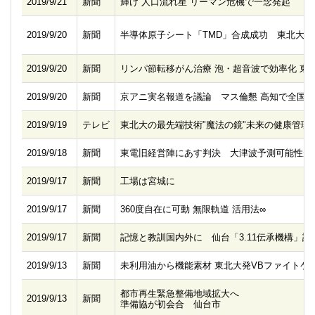
2019/9/21
新聞
輝け 人口流れ星 リーマン危機で一念発起
2019/9/20
新聞
半導体原子シート「TMD」合成成功 東北大が
2019/9/20
新聞
リンパ節転移がん治療 泡・超音波で効率化 東
2019/9/20
新聞
京アニ実名報道を議論 マス倫懇 高知で全国
2019/9/19
テレビ
東北大の最先端技術"魔法の鏡"未来の健康管理
2019/9/18
新聞
東電旧経営陣にあす判決 大津波予測可能性が
2019/9/17
新聞
工場は宮城に
2019/9/17
新聞
360度自在に可動 無限軌道 活用法∞
2019/9/17
新聞
記憶と教訓国内外に 仙台「3.11伝承機構」設
2019/9/13
新聞
未利用油から機能素材 東北大発VBファイトケ
都市再生緊急整備地域拡大へ
2019/9/13
新聞
準備協が初会合 仙台市