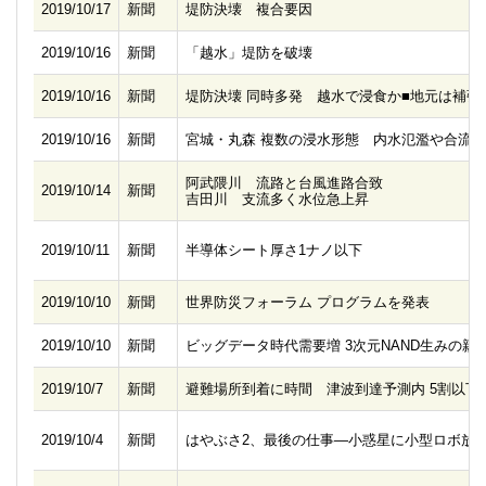
2019/10/17
新聞
堤防決壊 複合要因
2019/10/16
新聞
「越水」堤防を破壊
2019/10/16
新聞
堤防決壊 同時多発 越水で浸食か■地元は補強
2019/10/16
新聞
宮城・丸森 複数の浸水形態 内水氾濫や合流
阿武隈川 流路と台風進路合致
2019/10/14
新聞
吉田川 支流多く水位急上昇
2019/10/11
新聞
半導体シート厚さ1ナノ以下
2019/10/10
新聞
世界防災フォーラム プログラムを発表
2019/10/10
新聞
ビッグデータ時代需要増 3次元NAND生みの親
2019/10/7
新聞
避難場所到着に時間 津波到達予測内 5割以下
2019/10/4
新聞
はやぶさ2、最後の仕事―小惑星に小型ロボ放