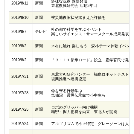
多様な視点 課題発信
2019/8/11
新聞
東北復興研究会 活動3年目
2019/8/10
新聞
被災地復旧状況踏まえた評価を
杜の都で科学を学ぶイベント
2019/8/7
テレビ
楽しいサイエンス・サマースクール成果発表会
2019/8/2
新聞
木材に触れ 楽しもう 森林テーマ体験イベント
2019/8/2
新聞
「３・１１伝承ロード」設立 産学官民で発信
東北大AI研究センター 福島ロボットテストフ
2019/7/31
新聞
復興推進へ連携協定
命を守る行動学ぶ
2019/7/28
新聞
気仙沼 震災伝承館で小中生ら
ロボのグリッパー向け機構
2019/7/25
新聞
精密・握力把持を両立 東北大が開発
2019/7/24
新聞
アルゴリズムで不正特定 グレーゾーンは人が