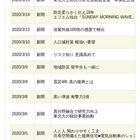
防災柔らかく伝え18年
2020/3/14
新聞
エフエム仙台「SUNDAY MORNING WAVE」
2020/3/13
新聞
深紫外線100倍の感度で検出
2020/3/10
新聞
人口減対策 根強い要望
2020/3/10
新聞
リスク知り 意識高めて
2020/3/9
新聞
地域防災 留学生も一緒に
2020/3/9
新聞
震災9年 真の復興とは
2020/3/8
新聞
黒い津波 衝撃力2倍
異分野融合で研究力向上
2020/3/6
新聞
東北大の独自事業始動
人と人 関わりやすく工夫
2020/3/5
新聞
共有空間備えた復興住宅■電気自動車のシェア