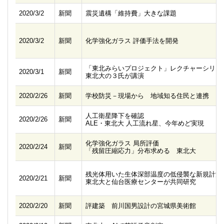
2020/3/2
新聞
震災遺構「維持費」大きな課題
2020/3/2
新聞
化学強化ガラス 評価手法を開発
「東北みらいプロジェクト」レクチャーシリー
2020/3/1
新聞
東北大の３氏が講演
2020/2/26
新聞
学校防災－現場から 地域知る住民と連携
人工衛星降下を確認
2020/2/26
新聞
ALE・東北大 人工流れ星、今年めど実現
化学強化ガラス 局所評価
2020/2/24
新聞
「残留圧縮応力」分布求める 東北大
残光体用いた生体深部温度の低侵襲な新規計測
2020/2/21
新聞
東北大と仙台医療センターが共同研究
2020/2/20
新聞
評建築 前川国男設計の宮城県美術館