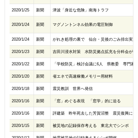
2020/1/25
新聞
津波「身近な危険」南海トラフ
2020/1/24
新聞
マグノントンネル効果の電圧制御
2020/1/24
新聞
がれき処理の裏で 仙台・災後のごみ排出実態
2020/1/23
新聞
吉田川浸水対策 水防災拠点拡充を分科会が中
2020/1/22
新聞
「学校防災」検討会議に6人 県教委 専門家
2020/1/20
新聞
省エネで高速稼働メモリー用材料
2020/1/18
新聞
震災教訓 世界へ発信
2020/1/16
新聞
「窓」めぐる表現 「窓学」的に迫る
2020/1/16
新聞
評建築 昨年死去した芳賀沼整 震災復興に奔
2020/1/15
新聞
被災地の記録保存考える 東北大でシンポ
2020/1/12
新聞
地震被災地の記録考えるシンポ開催