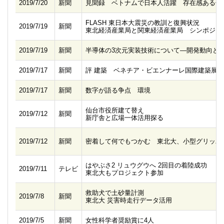
2019/7/20
新聞
見聞録 ベトナムで日本人活躍 存在感ある住
FLASH 東日本大震災の教訓と復興状況
2019/7/19
新聞
東北経済産業局と関東経済産業局 シンポジウ
2019/7/19
新聞
半導体の3次元実装技術について―開発動向と
2019/7/17
新聞
評 建築 ベネチア・ビエンナーレ国際建築展
2019/7/17
新聞
数字が語る争点 環境
仙台市役所建て替え
2019/7/12
新聞
新庁舎と広場一体活用探る
2019/7/12
新聞
密着して何でもつかむ 東北大、小型グリッパ
はやぶさ2 リュウグウへ 2回目の着陸成功
2019/7/11
テレビ
東北大もプロジェクト参加
救助犬で土砂量計測
2019/7/8
新聞
東北大 災害時走行データ活用
2019/7/5
新聞
女性科学者奨励賞に4人