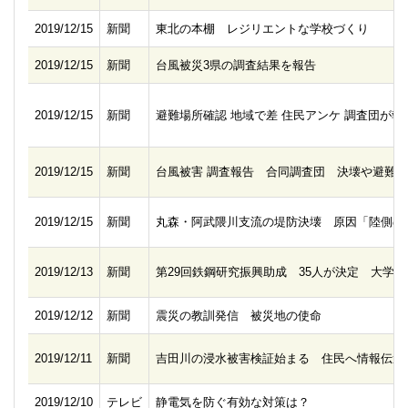
2019/12/15
新聞
東北の本棚 レジリエントな学校づくり
2019/12/15
新聞
台風被災3県の調査結果を報告
2019/12/15
新聞
避難場所確認 地域で差 住民アンケ 調査団が報
2019/12/15
新聞
台風被害 調査報告 合同調査団 決壊や避難
2019/12/15
新聞
丸森・阿武隈川支流の堤防決壊 原因「陸側の
2019/12/13
新聞
第29回鉄鋼研究振興助成 35人が決定 大学
2019/12/12
新聞
震災の教訓発信 被災地の使命
2019/12/11
新聞
吉田川の浸水被害検証始まる 住民へ情報伝達
2019/12/10
テレビ
静電気を防ぐ有効な対策は？