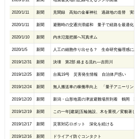
2020/1/11
新聞
見聞録 高知の金峯神社 過疎地の造替 実験
2020/1/11
新聞
避難時の交通渋滞緩和 量子で経路を最適化
2020/1/10
新聞
内水氾濫把握へ写真求ム
2020/1/5
新聞
人工の細胞作り出せる？ 生命研究倫理感に議
2019/12/31
新聞
決壊 第2部 絡まる流れ―吉田川
2019/12/25
新聞
台風19号 災害発生情報 自治体戸惑い
2019/12/24
新聞
無人搬送車の稼働率向上 「量子アニーリング
2019/12/20
新聞
新潟・山形地震の津波避難場所到着 鶴岡 到
2019/12/19
新聞
この一年[建築]五輪施設、木を重視／変貌著し
2019/12/17
新聞
災害対応ロボット 深化を続ける
2019/12/16
新聞
ドライアイ防ぐコンタクト