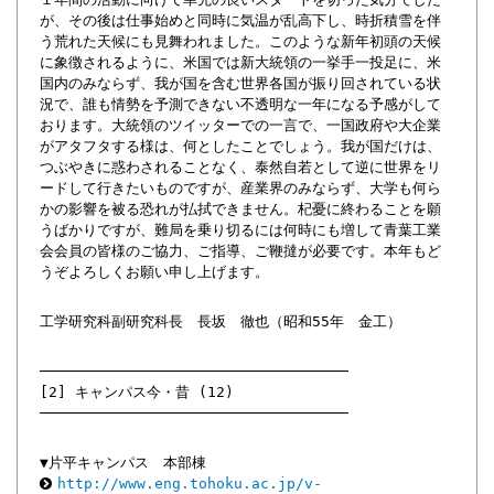
が、その後は仕事始めと同時に気温が乱高下し、時折積雪を伴
う荒れた天候にも見舞われました。このような新年初頭の天候
に象徴されるように、米国では新大統領の一挙手一投足に、米
国内のみならず、我が国を含む世界各国が振り回されている状
況で、誰も情勢を予測できない不透明な一年になる予感がして
おります。大統領のツイッターでの一言で、一国政府や大企業
がアタフタする様は、何としたことでしょう。我が国だけは、
つぶやきに惑わされることなく、泰然自若として逆に世界をリ
ードして行きたいものですが、産業界のみならず、大学も何ら
かの影響を被る恐れが払拭できません。杞憂に終わることを願
うばかりですが、難局を乗り切るには何時にも増して青葉工業
会会員の皆様のご協力、ご指導、ご鞭撻が必要です。本年もど
うぞよろしくお願い申し上げます。
工学研究科副研究科長 長坂 徹也（昭和55年 金工）
───────────────────────────────────
[2] キャンパス今・昔 (12)
───────────────────────────────────
▼片平キャンパス 本部棟
http://www.eng.tohoku.ac.jp/v-