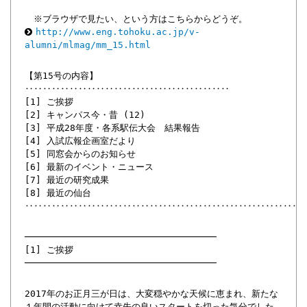
※ブラウザで見たい、という方はこちらからどうぞ。
http://www.eng.tohoku.ac.jp/v-
alumni/mlmag/mm_15.html
【第15号の内容】
‥‥‥‥‥‥‥‥‥‥‥‥‥‥‥‥‥‥‥‥‥‥‥
[1] ご挨拶
[2] キャンパス今・昔 (12)
[3] 平成28年度・各系駅伝大会 結果報告
[4] 入試広報企画室だより
[5] 同窓会からのお知らせ
[6] 最新のイベント・ニュース
[7] 最近の研究成果
[8] 最近の仙台
‥‥‥‥‥‥‥‥‥‥‥‥‥‥‥‥‥‥‥‥‥‥‥‥‥‥‥‥‥‥‥
───────────────────────────────────
[1] ご挨拶
───────────────────────────────────
2017年のお正月三が日は、大変穏やかな天候に恵まれ、新たな
１年間の活動に向けて幸先の良いスタートを切った気分でした