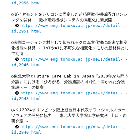
id,2956.html
○ダイヤモンドをシリコンに固定した超精密微小機械応力センシ
ングを開発 - 微小電気機械システムの高度化に新展開 -
https://www.eng.tohoku.ac.jp/news/detail-,-
id,2951.html
○表面コーティング材として知られるクロム窒化物に高速な相変
化機能を発見 - IoTやAIに不可欠な相変化メモリの新材料とし
て期待 -
https://www.eng.tohoku.ac.jp/news/detail-,-
id,2946.html
○東北大学とFuture Care Lab in Japan『2030年から問う
介護』における「ひろがる、介護施設の可能性～開かれた介護
施設へ～」の提案
https://www.eng.tohoku.ac.jp/news/detail-,-
id,2943.html
○パリ2024オリンピック陸上競技日本代表オフィシャルスポー
ツウェアの開発に協力 - 東北大学大学院工学研究科 山口・西
研究室 -
https://www.eng.tohoku.ac.jp/news/detail-,-
id,2940.html