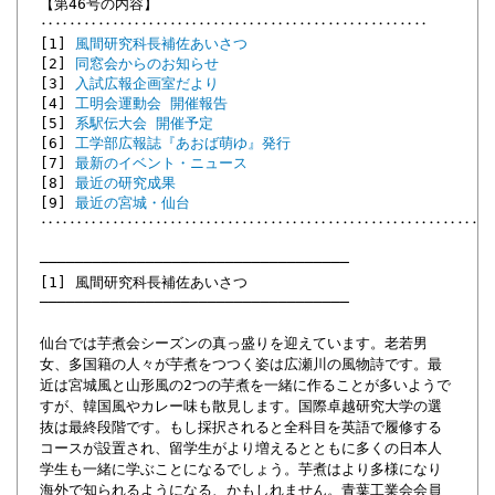
【第46号の内容】
‥‥‥‥‥‥‥‥‥‥‥‥‥‥‥‥‥‥‥‥‥‥‥‥‥‥‥
[1]
風間研究科長補佐あいさつ
[2]
同窓会からのお知らせ
[3]
入試広報企画室だより
[4]
工明会運動会 開催報告
[5]
系駅伝大会 開催予定
[6]
工学部広報誌『あおば萌ゆ』発行
[7]
最新のイベント・ニュース
[8]
最近の研究成果
[9]
最近の宮城・仙台
‥‥‥‥‥‥‥‥‥‥‥‥‥‥‥‥‥‥‥‥‥‥‥‥‥‥‥‥‥‥‥
───────────────────────────────────
[1] 風間研究科長補佐あいさつ
───────────────────────────────────
仙台では芋煮会シーズンの真っ盛りを迎えています。老若男
女、多国籍の人々が芋煮をつつく姿は広瀬川の風物詩です。最
近は宮城風と山形風の2つの芋煮を一緒に作ることが多いようで
すが、韓国風やカレー味も散見します。国際卓越研究大学の選
抜は最終段階です。もし採択されると全科目を英語で履修する
コースが設置され、留学生がより増えるとともに多くの日本人
学生も一緒に学ぶことになるでしょう。芋煮はより多様になり
海外で知られるようになる、かもしれません。青葉工業会会員