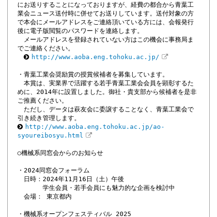
にお送りすることになっておりますが、経費の都合から青葉工
業会ニュース送付時に併せてお送りしています。送付対象の方
で本会にメールアドレスをご連絡頂いている方には、会報発行
後に電子版閲覧のパスワードを連絡します。
メールアドレスを登録されていない方はこの機会に事務局ま
でご連絡ください。
http://www.aoba.eng.tohoku.ac.jp/
・青葉工業会奨励賞の授賞候補者を募集しています。
本賞は、実業界で活躍する若手青葉工業会会員を顕彰するた
めに、2014年に設置しました。御社・貴支部から候補者を是非
ご推薦ください。
ただし、データは萩友会に委譲することなく、青葉工業会で
引き続き管理します。
http://www.aoba.eng.tohoku.ac.jp/ao-
syoureibosyu.html
○機械系同窓会からのお知らせ
・2024同窓会フォーラム
日時：2024年11月16日（土）午後
学生会員・若手会員にも魅力的な企画を検討中
会場： 東京都内
・機械系オープンフェスティバル 2025