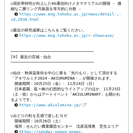
○屈折率特性が向上した6G通信向けメタマテリアルの開発 - 微
細な二層リング共振器を等方的に分散 -
https://www.eng.tohoku.ac.jp/news/detail-,-
id,2936.html
○最近の研究成果はこちらをご覧ください。
https://www.eng.tohoku.ac.jp/r-showcase/
───────────────────────────────────
[9] 最近の宮城・仙台
───────────────────────────────────
○仙台・秋保温泉街を中心に夜を「光のもり」として演出する
「アキウルミナ2024－AKIURUMINA－」が開催されます。
開催期間：10月25日（金）- 11月24日（日）
日本庭園、磊々峡の幻想的なライトアップのほか、11月23日
（土・祝）からはアートイベント「AKIULUMINART」も開かれ
るようです。
https://www.akiulumina.jp/
○みどりの杜を五感で楽しむヨガ
開催期間：10月26日（土）
場所：せんだい農業園芸センター 沈床花壇奥 芝生エリア
https://sendai-nogyo-engei-