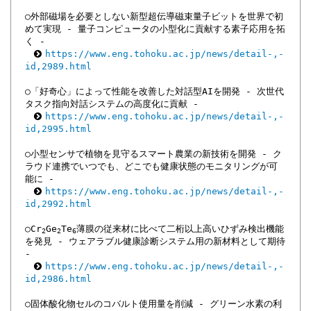
○外部磁場を必要としない新型超伝導磁束量子ビットを世界で初
めて実現 - 量子コンピュータの小型化に貢献する素子応用を拓
く -
https://www.eng.tohoku.ac.jp/news/detail-,-
id,2989.html
○「好奇心」によって性能を改善した対話型AIを開発 - 次世代
タスク指向対話システムの高度化に貢献 -
https://www.eng.tohoku.ac.jp/news/detail-,-
id,2995.html
○小型センサで植物を見守るスマート農業の新技術を開発 - ク
ラウド連携でいつでも、どこでも健康状態のモニタリングが可
能に -
https://www.eng.tohoku.ac.jp/news/detail-,-
id,2992.html
○Cr
Ge
Te
薄膜の従来材に比べて二桁以上高いひずみ検出機能
2
2
6
を発見 - ウェアラブル健康診断システム用の新材料として期待
-
https://www.eng.tohoku.ac.jp/news/detail-,-
id,2986.html
○固体酸化物セルのコバルト使用量を削減 - グリーン水素の利