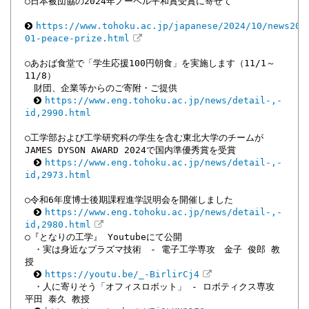
○日本被団協の2024年ノーベル平和賞受賞に寄せて
https://www.tohoku.ac.jp/japanese/2024/10/news202
01-peace-prize.html
○あおば食堂で「学生応援100円朝食」を実施します（11/1～
11/8）
財団、企業等からのご寄附・ご提供
https://www.eng.tohoku.ac.jp/news/detail-,-
id,2990.html
○工学部および工学研究科の学生を含む東北大学のチームが
JAMES DYSON AWARD 2024で国内準優秀賞を受賞
https://www.eng.tohoku.ac.jp/news/detail-,-
id,2973.html
○令和6年度博士後期課程進学説明会を開催しました
https://www.eng.tohoku.ac.jp/news/detail-,-
id,2980.html
○『となりの工学』 Youtubeにて公開
・実は身近なプラズマ技術 - 電子工学専攻 金子 俊郎 教
授
https://youtu.be/_-BirlirCj4
・人に寄りそう「オフィスロボット」 - ロボティクス専攻
平田 泰久 教授