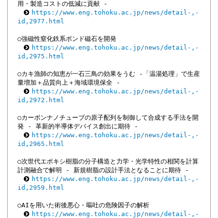
用・製造コストの低減に貢献 -
https://www.eng.tohoku.ac.jp/news/detail-,-
id,2977.html
○強磁性窒化鉄系ボンド磁石を開発
https://www.eng.tohoku.ac.jp/news/detail-,-
id,2975.html
○カキ漁師の知恵が一石三鳥の効果をうむ -「温湯処理」で生産
量増加＋品質向上＋海域環境保全 -
https://www.eng.tohoku.ac.jp/news/detail-,-
id,2972.html
○カーボンナノチューブの原子配列を制御して合成する手法を開
発 - 革新的半導体デバイス創出に期待 -
https://www.eng.tohoku.ac.jp/news/detail-,-
id,2965.html
○次世代エポキシ樹脂の分子構造と力学・光学特性の相関を計算
計測融合で解明 - 新規樹脂の設計手法となることに期待 -
https://www.eng.tohoku.ac.jp/news/detail-,-
id,2959.html
○AIを用いた術後悪心・嘔吐の危険因子の解析
https://www.eng.tohoku.ac.jp/news/detail-,-